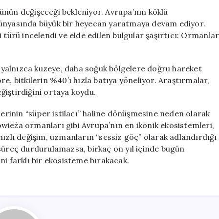
10
ünün değişeceği bekleniyor. Avrupa’nın köklü
Yıl
dünyasında büyük bir heyecan yaratmaya devam ediyor.
İçinde
 türü incelendi ve elde edilen bulgular şaşırtıcı: Ormanlar
Karşıt
Yönlere
Kayacak
le yalnızca kuzeye, daha soğuk bölgelere doğru hareket
için
e, bitkilerin %40’ı hızla batıya yöneliyor. Araştırmalar,
eğiştirdiğini ortaya koydu.
türlerinin “süper istilacı” haline dönüşmesine neden olarak
ałowieża ormanları gibi Avrupa’nın en ikonik ekosistemleri,
u hızlı değişim, uzmanların “sessiz göç” olarak adlandırdığı
 süreç durdurulamazsa, birkaç on yıl içinde bugün
ni farklı bir ekosisteme bırakacak.