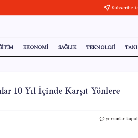
Subscribe t
ĞİTİM
EKONOMİ
SAĞLIK
TEKNOLOJİ
TANI
ar 10 Yıl İçinde Karşıt Yönlere
Ağaçların
yorumlar kapal
Gizemli
Göçü:
Ormanlar