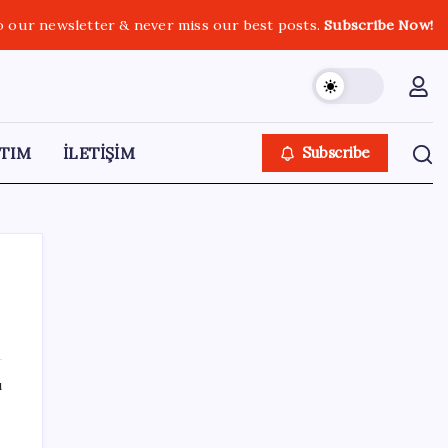
o our newsletter & never miss our best posts.
Subscribe Now!
TIM
İLETİŞİM
Subscribe
SON YAZILAR
ı
Piyasaların merakla beklediği veri açıklandı:
Altın ve gümüş fiyatları uçuşa geçti