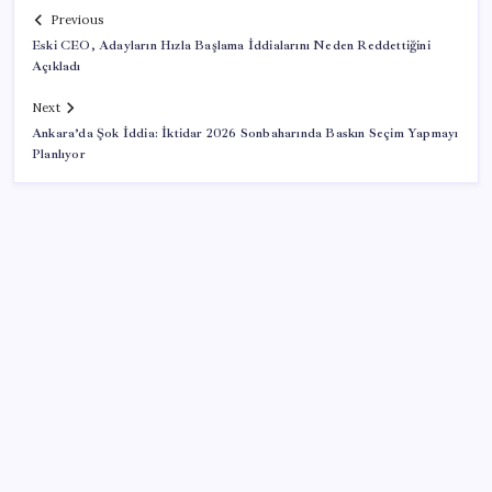
Previous
Eski CEO, Adayların Hızla Başlama İddialarını Neden Reddettiğini
Açıkladı
Next
Ankara’da Şok İddia: İktidar 2026 Sonbaharında Baskın Seçim Yapmayı
Planlıyor
SON YAZILAR
Piyasaların merakla beklediği veri açıklandı: Altın ve
gümüş fiyatları uçuşa geçti