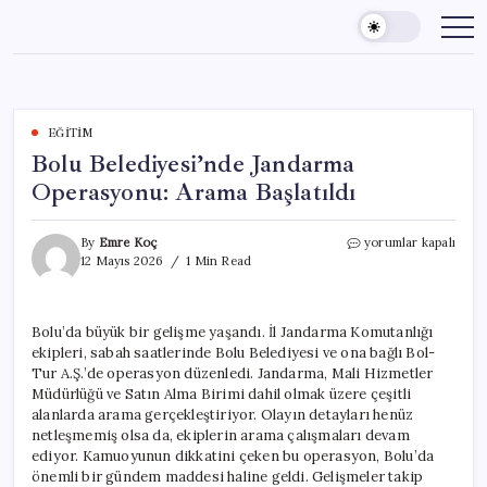
Skip
to
content
EĞITIM
Bolu Belediyesi’nde Jandarma
Operasyonu: Arama Başlatıldı
Bolu
By
Emre Koç
yorumlar kapalı
Belediyesi’nde
12 Mayıs 2026
1 Min Read
Jandarma
Operasyonu:
Arama
Bolu’da büyük bir gelişme yaşandı. İl Jandarma Komutanlığı
Başlatıldı
ekipleri, sabah saatlerinde Bolu Belediyesi ve ona bağlı Bol-
için
Tur A.Ş.’de operasyon düzenledi. Jandarma, Mali Hizmetler
Müdürlüğü ve Satın Alma Birimi dahil olmak üzere çeşitli
alanlarda arama gerçekleştiriyor. Olayın detayları henüz
netleşmemiş olsa da, ekiplerin arama çalışmaları devam
ediyor. Kamuoyunun dikkatini çeken bu operasyon, Bolu’da
önemli bir gündem maddesi haline geldi. Gelişmeler takip