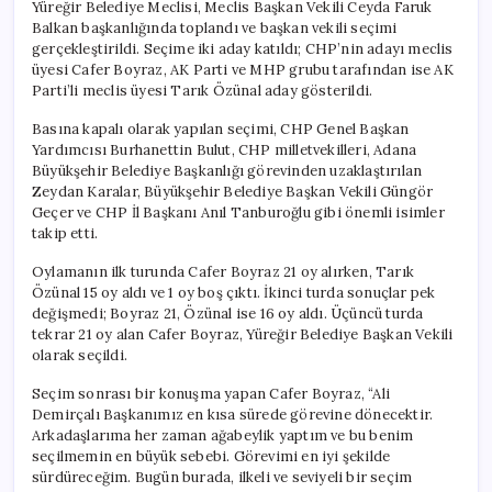
Yüreğir Belediye Meclisi, Meclis Başkan Vekili Ceyda Faruk
Balkan başkanlığında toplandı ve başkan vekili seçimi
gerçekleştirildi. Seçime iki aday katıldı; CHP’nin adayı meclis
üyesi Cafer Boyraz, AK Parti ve MHP grubu tarafından ise AK
Parti’li meclis üyesi Tarık Özünal aday gösterildi.
Basına kapalı olarak yapılan seçimi, CHP Genel Başkan
Yardımcısı Burhanettin Bulut, CHP milletvekilleri, Adana
Büyükşehir Belediye Başkanlığı görevinden uzaklaştırılan
Zeydan Karalar, Büyükşehir Belediye Başkan Vekili Güngör
Geçer ve CHP İl Başkanı Anıl Tanburoğlu gibi önemli isimler
takip etti.
Oylamanın ilk turunda Cafer Boyraz 21 oy alırken, Tarık
Özünal 15 oy aldı ve 1 oy boş çıktı. İkinci turda sonuçlar pek
değişmedi; Boyraz 21, Özünal ise 16 oy aldı. Üçüncü turda
tekrar 21 oy alan Cafer Boyraz, Yüreğir Belediye Başkan Vekili
olarak seçildi.
Seçim sonrası bir konuşma yapan Cafer Boyraz, “Ali
Demirçalı Başkanımız en kısa sürede görevine dönecektir.
Arkadaşlarıma her zaman ağabeylik yaptım ve bu benim
seçilmemin en büyük sebebi. Görevimi en iyi şekilde
sürdüreceğim. Bugün burada, ilkeli ve seviyeli bir seçim