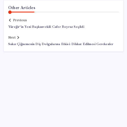
Other Articles
Previous
Yüreğir’in Yeni Başkanvekili Cafer Boyraz Seçildi
Next
Sakız Çiğnemenin Diş Dolgularına Etkisi: Dikkat Edilmesi Gerekenler
SON YAZILAR
Piyasaların merakla beklediği veri açıklandı: Altın ve
gümüş fiyatları uçuşa geçti