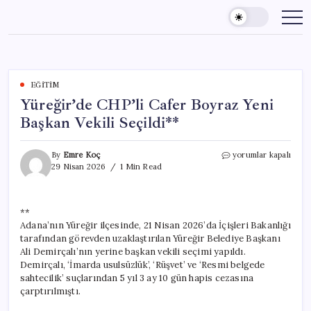
Skip
to
content
EĞITIM
Yüreğir’de CHP’li Cafer Boyraz Yeni
Başkan Vekili Seçildi**
Yüreğir’de
By
Emre Koç
yorumlar kapalı
CHP’li
29 Nisan 2026
1 Min Read
Cafer
Boyraz
Yeni
**
Başkan
Adana’nın Yüreğir ilçesinde, 21 Nisan 2026’da İçişleri Bakanlığı
Vekili
Seçildi**
tarafından görevden uzaklaştırılan Yüreğir Belediye Başkanı
için
Ali Demirçalı’nın yerine başkan vekili seçimi yapıldı.
Demirçalı, ‘İmarda usulsüzlük’, ‘Rüşvet’ ve ‘Resmi belgede
sahtecilik’ suçlarından 5 yıl 3 ay 10 gün hapis cezasına
çarptırılmıştı.