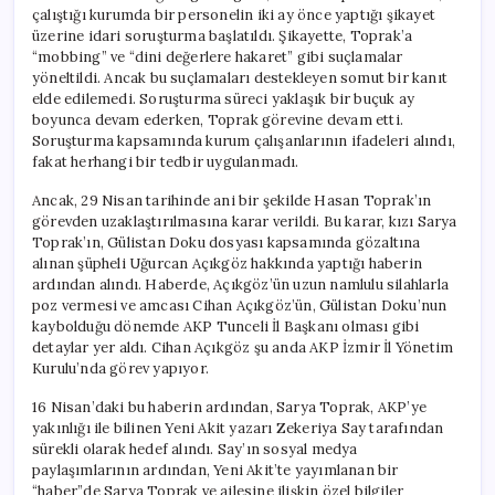
çalıştığı kurumda bir personelin iki ay önce yaptığı şikayet
üzerine idari soruşturma başlatıldı. Şikayette, Toprak’a
“mobbing” ve “dini değerlere hakaret” gibi suçlamalar
yöneltildi. Ancak bu suçlamaları destekleyen somut bir kanıt
elde edilemedi. Soruşturma süreci yaklaşık bir buçuk ay
boyunca devam ederken, Toprak görevine devam etti.
Soruşturma kapsamında kurum çalışanlarının ifadeleri alındı,
fakat herhangi bir tedbir uygulanmadı.
Ancak, 29 Nisan tarihinde ani bir şekilde Hasan Toprak’ın
görevden uzaklaştırılmasına karar verildi. Bu karar, kızı Sarya
Toprak’ın, Gülistan Doku dosyası kapsamında gözaltına
alınan şüpheli Uğurcan Açıkgöz hakkında yaptığı haberin
ardından alındı. Haberde, Açıkgöz’ün uzun namlulu silahlarla
poz vermesi ve amcası Cihan Açıkgöz’ün, Gülistan Doku’nun
kaybolduğu dönemde AKP Tunceli İl Başkanı olması gibi
detaylar yer aldı. Cihan Açıkgöz şu anda AKP İzmir İl Yönetim
Kurulu’nda görev yapıyor.
16 Nisan’daki bu haberin ardından, Sarya Toprak, AKP’ye
yakınlığı ile bilinen Yeni Akit yazarı Zekeriya Say tarafından
sürekli olarak hedef alındı. Say’ın sosyal medya
paylaşımlarının ardından, Yeni Akit’te yayımlanan bir
“haber”de Sarya Toprak ve ailesine ilişkin özel bilgiler