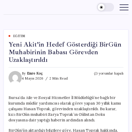
Skip
to
content
EĞITIM
Yeni Akit’in Hedef Gösterdiği BirGün
Muhabirinin Babası Görevden
Uzaklaştırıldı
Yeni
By
Emre Koç
yorumlar kapalı
Akit’in
4 Mayıs 2026
2 Min Read
Hedef
Gösterdiği
BirGün
Bursa’da Aile ve Sosyal Hizmetler İl Müdürlüğü’ne bağlı bir
Muhabirinin
kurumda müdür yardımcısı olarak görev yapan 30 yıllık kamu
Babası
Görevden
çalışanı Hasan Toprak, görevinden uzaklaştırıldı. Bu karar,
Uzaklaştırıldı
kızı BirGün muhabiri Sarya Toprak’ın Gülistan Doku
için
dosyasına dair yaptığı haberin ardından alındı.
BirGün’ün aktardığı bilgilere göre, Hasan Toprak hakkında,