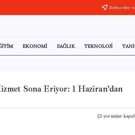
Subscribe t
ĞİTİM
EKONOMİ
SAĞLIK
TEKNOLOJİ
TANI
Hizmet Sona Eriyor: 1 Haziran’dan
Ulaşımda
yorumlar kapal
65
Yaş
Altı