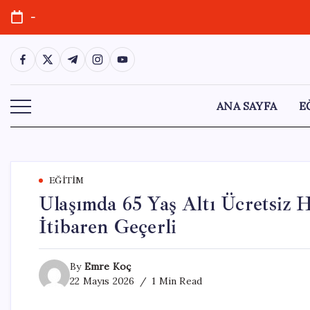
Skip
-
to
content
https://www.facebook.com/
https://twitter.com/
https://t.me/
https://www.instagram.com/
https://youtube.com/
ANA SAYFA
E
EĞITIM
Ulaşımda 65 Yaş Altı Ücretsiz 
İtibaren Geçerli
By
Emre Koç
22 Mayıs 2026
1 Min Read