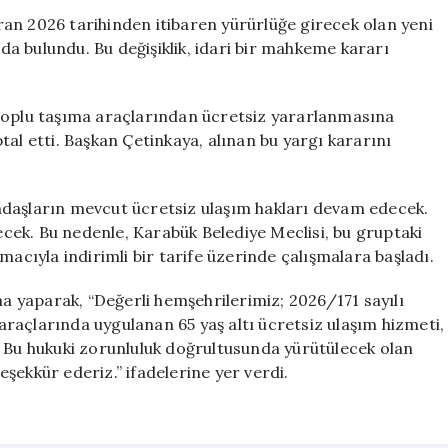
Ücretsiz
an 2026 tarihinden itibaren yürürlüğe girecek olan yeni
Hizmet
a bulundu. Bu değişiklik, idari bir mahkeme kararı
Sona
Eriyor:
1
 toplu taşıma araçlarından ücretsiz yararlanmasına
Haziran’dan
al etti. Başkan Çetinkaya, alınan bu yargı kararını
İtibaren
Geçerli
için
ndaşların mevcut ücretsiz ulaşım hakları devam edecek.
recek. Bu nedenle, Karabük Belediye Meclisi, bu gruptaki
macıyla indirimli bir tarife üzerinde çalışmalara başladı.
ma yaparak, “Değerli hemşehrilerimiz; 2026/171 sayılı
raçlarında uygulanan 65 yaş altı ücretsiz ulaşım hizmeti,
. Bu hukuki zorunluluk doğrultusunda yürütülecek olan
şekkür ederiz.” ifadelerine yer verdi.