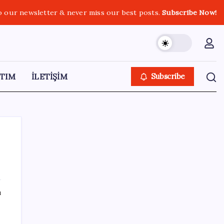
o our newsletter & never miss our best posts.
Subscribe Now!
TIM
İLETİŞİM
Subscribe
SON YAZILAR
ı
2026 YKS tercihleri ne zaman bitiyor, kaç
gün kaldı? YKS tercih (yerleştirme)