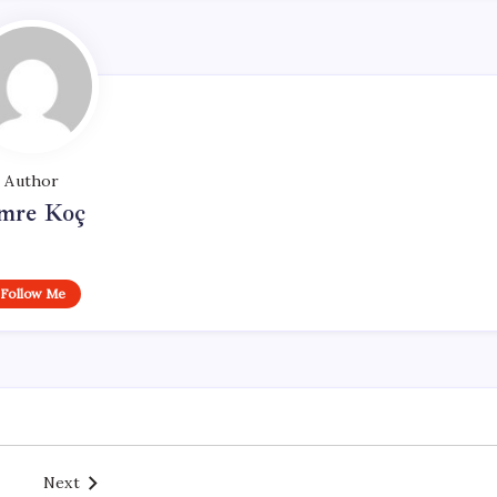
Author
mre Koç
Follow Me
Next