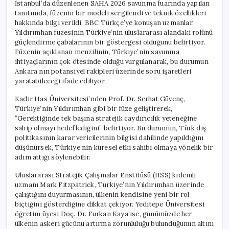
İstanbul’da düzenlenen SAHA 2026 savunma fuarında yapılan
tanıtımda, füzenin bir modeli sergilendi ve teknik özellikleri
hakkında bilgi verildi. BBC Türkçe’ye konuşan uzmanlar,
Yıldırımhan füzesinin Türkiye’nin uluslararası alandaki rolünü
güçlendirme çabalarının bir göstergesi olduğunu belirtiyor.
Füzenin açıklanan menzilinin, Türkiye’nin savunma
ihtiyaçlarının çok ötesinde olduğu vurgulanarak, bu durumun
Ankara’nın potansiyel rakipleri üzerinde soru işaretleri
yaratabileceği ifade ediliyor.
Kadir Has Üniversitesi’nden Prof. Dr. Serhat Güvenç,
Türkiye’nin Yıldırımhan gibi bir füze geliştirerek,
“Gerektiğinde tek başına stratejik caydırıcılık yeteneğine
sahip olmayı hedeflediğini” belirtiyor. Bu durumun, Türk dış
politikasının karar vericilerinin bilgisi dahilinde yapıldığını
düşünürsek, Türkiye’nin küresel etki sahibi olmaya yönelik bir
adım attığı söylenebilir.
Uluslararası Stratejik Çalışmalar Enstitüsü (IISS) kıdemli
uzmanı Mark Fitzpatrick, Türkiye’nin Yıldırımhan üzerinde
çalıştığını duyurmasının, ülkenin kendisine yeni bir rol
biçtiğini gösterdiğine dikkat çekiyor. Yeditepe Üniversitesi
öğretim üyesi Doç. Dr. Furkan Kaya ise, günümüzde her
ülkenin askeri gücünü artırma zorunluluğu bulunduğunun altını