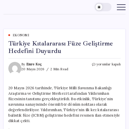
Skip
to
content
EKONOMI
Türkiye Kıtalararası Füze Geliştirme
Hedefini Duyurdu
Türkiye
By
Emre Koç
yorumlar kapalı
Kıtalararası
20 Mayıs 2026
2 Min Read
Füze
Geliştirme
Hedefini
20 Mayıs 2026 tarihinde, Türkiye Milli Savunma Bakanlığı
Duyurdu
Araştırma ve Geliştirme Merkezi tarafından Yıldırımhan
için
füzesinin tanıtımı gerçekleştirildi. Bu etkinlik, Türkiye’nin
savunma sanayisinde önemli bir dönüm noktası olarak
değerlendiriliyor. Yıldırımhan, Türkiye’nin ilk kez kıtalararası
balistik füze (ICBM) geliştirme hedefini resmen ilan etmesiyle
dikkat çekti.