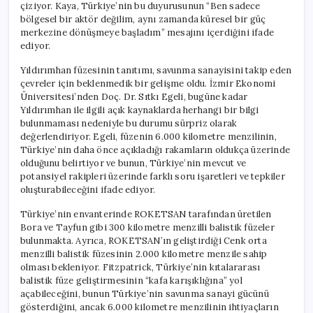
çiziyor. Kaya, Türkiye’nin bu duyurusunun “Ben sadece
bölgesel bir aktör değilim, aynı zamanda küresel bir güç
merkezine dönüşmeye başladım” mesajını içerdiğini ifade
ediyor.
Yıldırımhan füzesinin tanıtımı, savunma sanayisini takip eden
çevreler için beklenmedik bir gelişme oldu. İzmir Ekonomi
Üniversitesi’nden Doç. Dr. Sıtkı Egeli, bugüne kadar
Yıldırımhan ile ilgili açık kaynaklarda herhangi bir bilgi
bulunmaması nedeniyle bu durumu sürpriz olarak
değerlendiriyor. Egeli, füzenin 6.000 kilometre menzilinin,
Türkiye’nin daha önce açıkladığı rakamların oldukça üzerinde
olduğunu belirtiyor ve bunun, Türkiye’nin mevcut ve
potansiyel rakipleri üzerinde farklı soru işaretleri ve tepkiler
oluşturabileceğini ifade ediyor.
Türkiye’nin envanterinde ROKETSAN tarafından üretilen
Bora ve Tayfun gibi 300 kilometre menzilli balistik füzeler
bulunmakta. Ayrıca, ROKETSAN’ın geliştirdiği Cenk orta
menzilli balistik füzesinin 2.000 kilometre menzile sahip
olması bekleniyor. Fitzpatrick, Türkiye’nin kıtalararası
balistik füze geliştirmesinin “kafa karışıklığına” yol
açabileceğini, bunun Türkiye’nin savunma sanayi gücünü
gösterdiğini, ancak 6.000 kilometre menzilinin ihtiyaçların