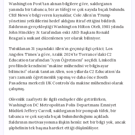
Washington Post’tan alınan bilgilere göre, saldırganın
yanında bir tabanca, bir av tüfeği ve çok sayıda bıçak bulundu.
CBS News’e bilgi veren kaynaklar, Cole Allen’ın Trump
yönetimi yetkililerini hedef aldığını itiraf ettiğini bildirdi.
Saldırının gerçekleştiği Washington Hilton Oteli, 1981 yılında
John Hinckley Jr. tarafından eski ABD Başkanı Ronald
Reagan’a suikast düzenlenen yer olarak biliniyor.
Tutuklanan 31 yaşındaki Allen’ın geçmişi ilgi çekici; Los
Angeles Times’a göre, Aralık 2024’te Torrance’daki C2
Education tarafından “Ayın Öğretmeni” seçildi. LinkedIn
profilinde kendisini “makine mühendisi ve bilgisayar
bilimcisi” olarak tanıtan Allen, son yıllarda C2 Education’da
yarı zamanlı öğretmenlik yapmış ve daha önce South
Pasadena merkezli IJK Controls’da makine mühendisi olarak
çalışmış.
Güvenlik zaafiyeti ile ilgili endişeler dile getirilirken,
Washington DC Metropolitan Polis Departmanı Emniyet
Müdürü Jeffery Carroll, saldırganın bir pompalı tüfek, bir
tabanca ve çok sayıda bıçak bulundurduğunu açıkladı.
Saldırının motivasyonuna ilişkin henüz net bir bilgi yok, ancak
şüphelinin tek başına hareket ettiği düşünülüyor.