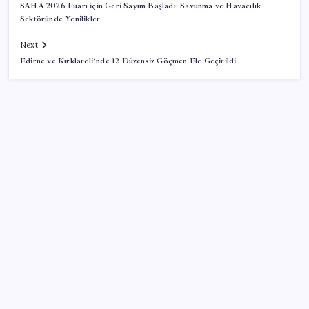
SAHA 2026 Fuarı için Geri Sayım Başladı: Savunma ve Havacılık
Sektöründe Yenilikler
Next
Edirne ve Kırklareli’nde 12 Düzensiz Göçmen Ele Geçirildi
SON YAZILAR
DTSO’dan siyasi partilere Çerçeve Yasa desteği
çağrısı
Trump: İran ile Müzakereler Süreçte
Hindistan’da sel felaketi 1 milyon kişiyi etkiledi: 100