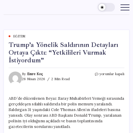
Skip
to
content
EĞITIM
Trump’a Yönelik Saldırının Detayları
Ortaya Çıktı: “Yetkilileri Vurmak
İstiyordum”
Trump’a
By
Emre Koç
yorumlar kapalı
Yönelik
26 Nisan 2026
2 Min Read
Saldırının
Detayları
Ortaya
ABD’de düzenlenen Beyaz Saray Muhabirleri Yemeği sırasında
Çıktı:
gerçekleşen silahlı saldırıda bir polis memuru yaralandı.
“Yetkilileri
Vurmak
Saldırgan 31 yaşındaki Cole Thomas Allen’ın ifadeleri basına
İstiyordum”
yansıdı. Olay sonrası ABD Başkanı Donald Trump, yaralanan
için
polisin iyi olduğunu açıkladı ve basın toplantısında
gazetecilerin sorularını yanıtladı.