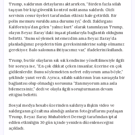
Trump, saldırının detaylarını aktarırken, “Birden fazla silah
taşıyan bir kişi güvenlik kontrol noktasına saldırdı. Gizli
servisin cesur üyeleri tarafından etkisiz hale getirildi. Bir
polis memuru vuruldu ama durumu iyi,” dedi. Saldırganı
Kaliforniya’dan gelen “yalnız kurt” olarak tanımlayan Trump,
olayın Beyaz Saray’daki inşaat planlarıyla bağlantılı olduğunu
belirtti. “Bunu söylemek istemezdim ama Beyaz Saray’da
planladığımız projelerin tüm gereksinimlerine sahip olmamız
gerekiyor. Balo salonuna ihtiyacımız var,” ifadelerini kullandı.
Trump, bu tür olayların sık sık kendisine yöneltilmesiyle ilgili
bir soruya ise, “En çok dikkat çeken insanlar, üzerine en çok
gidilenlerdir. Bunu söylemekten nefret ediyorum ama böyle,”
şeklinde yanıt verdi. Ayrıca, silahlı saldırının İran savaşıyla bir
bağlantısı olup olmadığı sorusuna “Sanmıyorum ama asla
bilemezsiniz,” dedi ve olayla ilgili soruşturmanın devam
ettiğini belirtti.
Sosyal medya hesabı üzerinden saldırıya ilişkin video ve
saldırganın gözaltına alındığı anların fotoğraflarını paylaşan
Trump, Beyaz Saray Muhabirleri Derneği tarafından iptal
edilen etkinliğin 30 gün içinde yeniden düzenleneceğini
açıkladı.