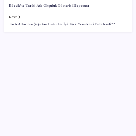
Bilecik’te Tarihi Atlı Okçuluk Gösterisi Heyecanı
Next
TasteAtlas’tan Şaşırtan Liste: En İyi Türk Yemekleri Belirlendi**
SON YAZILAR
Piyasaların merakla beklediği veri açıklandı: Altın ve
gümüş fiyatları uçuşa geçti
Beklenen veri geldi: Altın uçuşa geçti
UBS Baş Yatırım Sorumlusu’ndan altın tahmini: