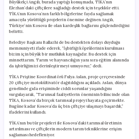
Büyükelçi Angılı, burada yaptığı konuşmada, TİKA’nın
Elezhan’daki çiftçilere sağladığı destek için teşekkür etti.
TİKA’nın Kosova’nın farklı bölgelerine fayda sağlamak
amacıyla yürüttüğü projelerin önemine değinen Angılı,
Türkiye’nin Kosova ile olan kardeşlik bağlarını güçlendirdiğini
belirtti.
Belediye Başkanı Ballazhi de bu destekten dolayı duyduğu
memnuniyeti ifade ederek, “İşbirliği köprülerinin kurulması
bizim için büyük bir mutluluk kaynağıdır. Bu destek için
minnettarım. Tarım ve hayvancılığın yanı sıra eğitim alanında
da işbirliğimizi derinleştirmeyi umuyoruz,” dedi.
TİKA Priştine Koordinatörü Fulya Aslan, proje çerçevesinde
20 çiftçiye motokültivatör dağıtıldığını açıkladı. Aslan, dünya
genelinde gıda erişiminde ciddi sorunlar yaşandığını
vurgulayarak, “Tarımsal faaliyetlerin öneminin bilincinde olan
TİKA, Kosova’da birçok tarımsal projeyi hayata geçirmekte.
Bugüne kadar Kosova’da üç bin çiftçiye ulaşmayı başardık,”
ifadelerini kullandı.
TİKA’nın bu tür projeleri ile Kosova’daki tarımsal üretimin
artırılması ve çiftçilerin modern tarım tekniklerine erişim
sağlaması hedefleniyor.