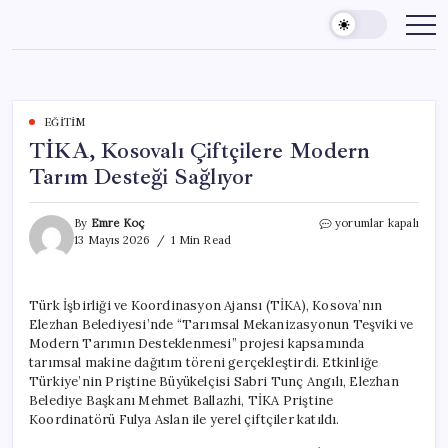
Skip
to
content
EĞITIM
TİKA, Kosovalı Çiftçilere Modern
Tarım Desteği Sağlıyor
TİKA,
By
Emre Koç
yorumlar kapalı
Kosovalı
13 Mayıs 2026
1 Min Read
Çiftçilere
Modern
Tarım
Türk İşbirliği ve Koordinasyon Ajansı (TİKA), Kosova’nın
Desteği
Elezhan Belediyesi’nde “Tarımsal Mekanizasyonun Teşviki ve
Sağlıyor
için
Modern Tarımın Desteklenmesi” projesi kapsamında
tarımsal makine dağıtım töreni gerçekleştirdi. Etkinliğe
Türkiye’nin Priştine Büyükelçisi Sabri Tunç Angılı, Elezhan
Belediye Başkanı Mehmet Ballazhi, TİKA Priştine
Koordinatörü Fulya Aslan ile yerel çiftçiler katıldı.