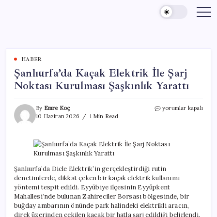
Skip
to
content
HABER
Şanlıurfa’da Kaçak Elektrik İle Şarj
Noktası Kurulması Şaşkınlık Yarattı
Şanlıurfa’da
By
Emre Koç
yorumlar kapalı
Kaçak
10 Haziran 2026
1 Min Read
Elektrik
İle
Şarj
Noktası
Kurulması
Şaşkınlık
Şanlıurfa’da Dicle Elektrik’in gerçekleştirdiği rutin
Yarattı
denetimlerde, dikkat çeken bir kaçak elektrik kullanımı
için
yöntemi tespit edildi. Eyyübiye ilçesinin Eyyüpkent
Mahallesi’nde bulunan Zahireciler Borsası bölgesinde, bir
buğday ambarının önünde park halindeki elektrikli aracın,
direk üzerinden çekilen kaçak bir hatla şarj edildiği belirlendi.