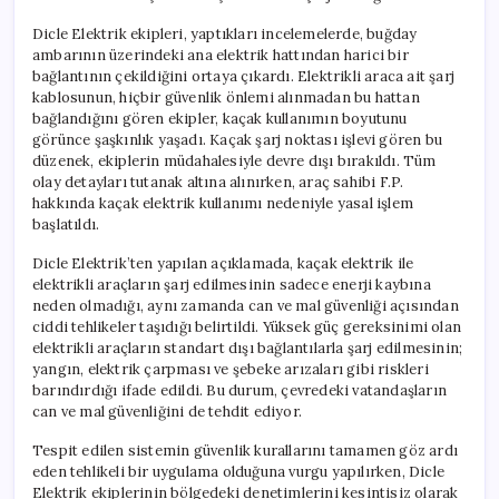
Dicle Elektrik ekipleri, yaptıkları incelemelerde, buğday
ambarının üzerindeki ana elektrik hattından harici bir
bağlantının çekildiğini ortaya çıkardı. Elektrikli araca ait şarj
kablosunun, hiçbir güvenlik önlemi alınmadan bu hattan
bağlandığını gören ekipler, kaçak kullanımın boyutunu
görünce şaşkınlık yaşadı. Kaçak şarj noktası işlevi gören bu
düzenek, ekiplerin müdahalesiyle devre dışı bırakıldı. Tüm
olay detayları tutanak altına alınırken, araç sahibi F.P.
hakkında kaçak elektrik kullanımı nedeniyle yasal işlem
başlatıldı.
Dicle Elektrik’ten yapılan açıklamada, kaçak elektrik ile
elektrikli araçların şarj edilmesinin sadece enerji kaybına
neden olmadığı, aynı zamanda can ve mal güvenliği açısından
ciddi tehlikeler taşıdığı belirtildi. Yüksek güç gereksinimi olan
elektrikli araçların standart dışı bağlantılarla şarj edilmesinin;
yangın, elektrik çarpması ve şebeke arızaları gibi riskleri
barındırdığı ifade edildi. Bu durum, çevredeki vatandaşların
can ve mal güvenliğini de tehdit ediyor.
Tespit edilen sistemin güvenlik kurallarını tamamen göz ardı
eden tehlikeli bir uygulama olduğuna vurgu yapılırken, Dicle
Elektrik ekiplerinin bölgedeki denetimlerini kesintisiz olarak