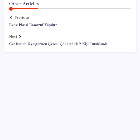
Other Articles
Previous
Evde Nasıl Tasarruf Yapılır?
Next
Çankırı’da Uyuşturucu Çetesi Çökertildi: 9 Kişi Tutuklandı
SON YAZILAR
Piyasaların merakla beklediği veri açıklandı: Altın ve
gümüş fiyatları uçuşa geçti