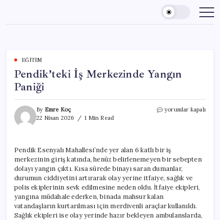
Skip
to
content
EĞITIM
Pendik’teki İş Merkezinde Yangın
Paniği
Pendik’teki
By
Emre Koç
yorumlar kapalı
İş
22 Nisan 2026
1 Min Read
Merkezinde
Yangın
Paniği
Pendik Esenyalı Mahallesi’nde yer alan 6 katlı bir iş
için
merkezinin giriş katında, henüz belirlenemeyen bir sebepten
dolayı yangın çıktı. Kısa sürede binayı saran dumanlar,
durumun ciddiyetini artırarak olay yerine itfaiye, sağlık ve
polis ekiplerinin sevk edilmesine neden oldu. İtfaiye ekipleri,
yangına müdahale ederken, binada mahsur kalan
vatandaşların kurtarılması için merdivenli araçlar kullanıldı.
Sağlık ekipleri ise olay yerinde hazır bekleyen ambulanslarda,