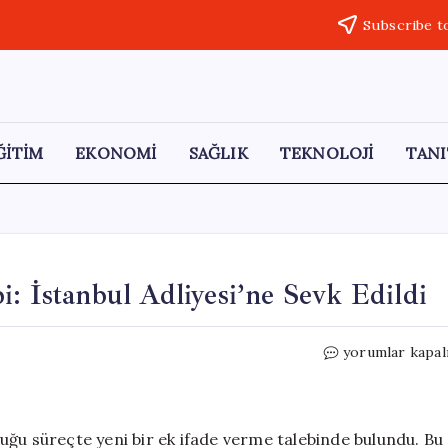
Subscribe t
ĞİTİM
EKONOMİ
SAĞLIK
TEKNOLOJİ
TANI
: İstanbul Adliyesi’ne Sevk Edildi
Özkan
yorumlar kapal
Yalım’dan
Ek
İfade
Talebi:
uğu süreçte yeni bir ek ifade verme talebinde bulundu. Bu