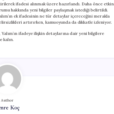
İstanbul
tirilerek ifadesi alınmak üzere hazırlandı. Daha önce etkin
Adliyesi’ne
umu hakkında yeni bilgiler paylaşmak istediği belirtildi.
Sevk
alım’ın ek ifadesinin ne tür detaylar içereceğini merakla
Edildi
elirsizlikleri artırırken, kamuoyunda da dikkatle izleniyor.
için
alım’ın ifadeye ilişkin detaylarına dair yeni bilgilere
e kalın.
Author
mre Koç