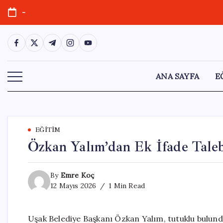
Skip
-
to
content
https://www.facebook.com/
https://twitter.com/
https://t.me/
https://www.instagram.com/
https://youtube.com/
ANA SAYFA
E
EĞITIM
Özkan Yalım’dan Ek İfade Talebi
By
Emre Koç
12 Mayıs 2026
1 Min Read
Uşak Belediye Başkanı Özkan Yalım, tutuklu bulund