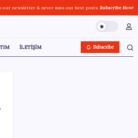
o our newsletter & never miss our best posts.
Subscribe Now!
TIM
İLETİŞİM
Subscribe
ı
SON YAZILAR
2026 YKS tercihleri ne zaman bitiyor, kaç
gün kaldı? YKS tercih (yerleştirme)