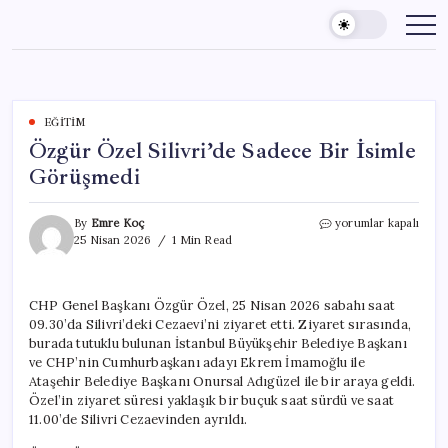
Skip
to
content
EĞITIM
Özgür Özel Silivri’de Sadece Bir İsimle
Görüşmedi
Özgür
By
Emre Koç
yorumlar kapalı
Özel
25 Nisan 2026
1 Min Read
Silivri’de
Sadece
Bir
CHP Genel Başkanı Özgür Özel, 25 Nisan 2026 sabahı saat
İsimle
09.30’da Silivri’deki Cezaevi’ni ziyaret etti. Ziyaret sırasında,
Görüşmedi
için
burada tutuklu bulunan İstanbul Büyükşehir Belediye Başkanı
ve CHP’nin Cumhurbaşkanı adayı Ekrem İmamoğlu ile
Ataşehir Belediye Başkanı Onursal Adıgüzel ile bir araya geldi.
Özel’in ziyaret süresi yaklaşık bir buçuk saat sürdü ve saat
11.00’de Silivri Cezaevinden ayrıldı.