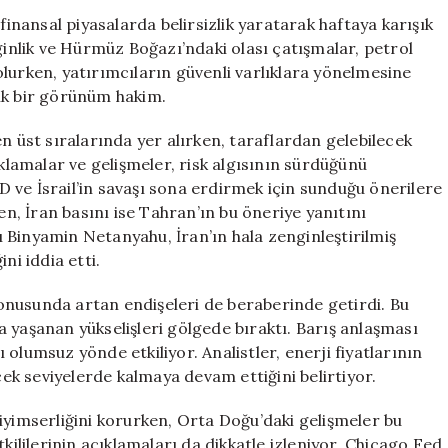
Sarsıntıya
finansal piyasalarda belirsizlik yaratarak haftaya karışık
Neden
ginlik ve Hürmüz Boğazı’ndaki olası çatışmalar, petrol
Oldu:
lurken, yatırımcıların güvenli varlıklara yönelmesine
Petrol
ık bir görünüm hakim.
Fiyatları
Yükseldi,
n üst sıralarında yer alırken, taraflardan gelebilecek
Küresel
ıklamalar ve gelişmeler, risk algısının sürdüğünü
Risk
 ve İsrail’in savaşı sona erdirmek için sunduğu önerilere
İştahı
Zayıfladı
en, İran basını ise Tahran’ın bu öneriye yanıtını
için
nı Binyamin Netanyahu, İran’ın hala zenginleştirilmiş
i iddia etti.
onusunda artan endişeleri de beraberinde getirdi. Bu
 yaşanan yükselişleri gölgede bıraktı. Barış anlaşması
nı olumsuz yönde etkiliyor. Analistler, enerji fiyatlarının
k seviyelerde kalmaya devam ettiğini belirtiyor.
iyimserliğini korurken, Orta Doğu’daki gelişmeler bu
kililerinin açıklamaları da dikkatle izleniyor. Chicago Fed