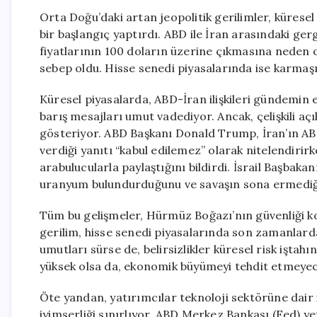
Orta Doğu’daki artan jeopolitik gerilimler, küresel 
bir başlangıç yaptırdı. ABD ile İran arasındaki ger
fiyatlarının 100 doların üzerine çıkmasına neden o
sebep oldu. Hisse senedi piyasalarında ise karmaş
Küresel piyasalarda, ABD-İran ilişkileri gündemin e
barış mesajları umut vadediyor. Ancak, çelişkili aç
gösteriyor. ABD Başkanı Donald Trump, İran’ın ABD
verdiği yanıtı “kabul edilemez” olarak nitelendirirk
arabulucularla paylaştığını bildirdi. İsrail Başbaka
uranyum bulundurduğunu ve savaşın sona ermediğin
Tüm bu gelişmeler, Hürmüz Boğazı’nın güvenliği k
gerilim, hisse senedi piyasalarında son zamanlarda
umutları sürse de, belirsizlikler küresel risk iştahı
yüksek olsa da, ekonomik büyümeyi tehdit etmeyece
Öte yandan, yatırımcılar teknoloji sektörüne dair 
iyimserliği sınırlıyor. ABD Merkez Bankası (Fed) yet