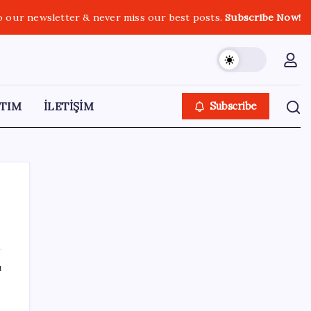
o our newsletter & never miss our best posts.
Subscribe Now!
TIM
İLETİŞİM
Subscribe
SON YAZILAR
ı
ASELSAN TOLUN P Testini Tamamladı:
Sığınak Delici Mühimmat Sahada