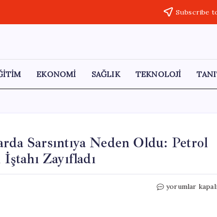
Subscribe t
ĞİTİM
EKONOMİ
SAĞLIK
TEKNOLOJİ
TANI
arda Sarsıntıya Neden Oldu: Petrol
 İştahı Zayıfladı
Orta
yorumlar kapal
Doğu’daki
Gerilim
Piyasalarda