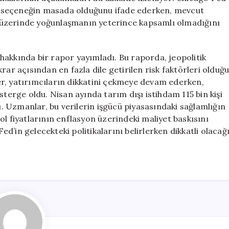
her seçeneğin masada olduğunu ifade ederken, mevcut
 üzerinde yoğunlaşmanın yeterince kapsamlı olmadığını
hakkında bir rapor yayımladı. Bu raporda, jeopolitik
ikrar açısından en fazla dile getirilen risk faktörleri olduğ
eler, yatırımcıların dikkatini çekmeye devam ederken,
sterge oldu. Nisan ayında tarım dışı istihdam 115 bin kişi
dı. Uzmanlar, bu verilerin işgücü piyasasındaki sağlamlığın
ol fiyatlarının enflasyon üzerindeki maliyet baskısını
’in gelecekteki politikalarını belirlerken dikkatli olacağ