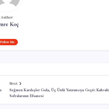
Author
mre Koç
Follow Me
Next
n
Seğmen Kardeşler Gıda, Üç Ünlü Yatırımcıya Geçti: Kahvalt
Sofralarının Efsanesi