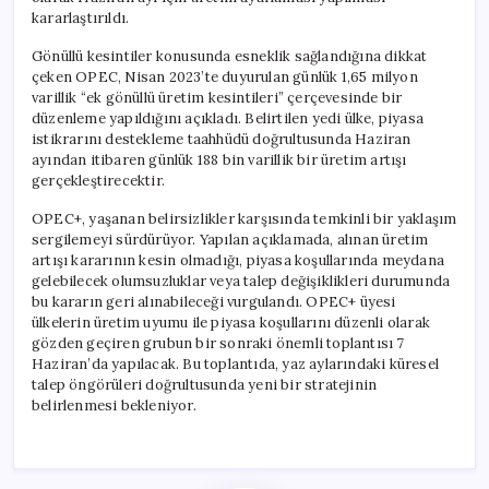
Artıracak
kararlaştırıldı.
için
Gönüllü kesintiler konusunda esneklik sağlandığına dikkat
çeken OPEC, Nisan 2023’te duyurulan günlük 1,65 milyon
varillik “ek gönüllü üretim kesintileri” çerçevesinde bir
düzenleme yapıldığını açıkladı. Belirtilen yedi ülke, piyasa
istikrarını destekleme taahhüdü doğrultusunda Haziran
ayından itibaren günlük 188 bin varillik bir üretim artışı
gerçekleştirecektir.
OPEC+, yaşanan belirsizlikler karşısında temkinli bir yaklaşım
sergilemeyi sürdürüyor. Yapılan açıklamada, alınan üretim
artışı kararının kesin olmadığı, piyasa koşullarında meydana
gelebilecek olumsuzluklar veya talep değişiklikleri durumunda
bu kararın geri alınabileceği vurgulandı. OPEC+ üyesi
ülkelerin üretim uyumu ile piyasa koşullarını düzenli olarak
gözden geçiren grubun bir sonraki önemli toplantısı 7
Haziran’da yapılacak. Bu toplantıda, yaz aylarındaki küresel
talep öngörüleri doğrultusunda yeni bir stratejinin
belirlenmesi bekleniyor.