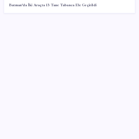
Batman’da İki Araçta 13 Tane Tabanca Ele Geçirildi
SON YAZILAR
Piyasaların merakla beklediği veri açıklandı: Altın ve
gümüş fiyatları uçuşa geçti
Beklenen veri geldi: Altın uçuşa geçti
UBS Baş Yatırım Sorumlusu’ndan altın tahmini:
Fiyatlardaki düşüşler alım fırsatı yaratıyor
Butlan yönetiminden dikkat çeken ‘transfer’ yorumu:
‘Demek ki AK Parti, CHP’ye yaklaştı’