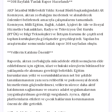
**308 Sayfalık Taslak Rapor Hazırlandı**
AKP İstanbul Milletvekili Yıldız Konal Süslü başkanlığındaki Alt
Komisyon, akran zorbalığını incelemek ve alınabilecek
önlemleri belirlemek amacıyla çalışmalarını tamamladı.
Komisyon, Milli Eğitim, Sağlık, Adalet, İçişleri ile Aile ve Sosyal
Hizmetler bakanlıkları, Radyo ve Televizyon Üst Kurulu
(RTÜK) ve Bilgi Teknolojileri ve İletişim Kurumu ile çeşitli sivil
toplum kuruluşlarıyla görüşmeler gerçekleştirdi. Yapılan bu
araştırmalar sonucunda taslak rapor 308 sayfadan oluştu.
**Velilerin Katılımı Önemli**
Raporda, akran zorbalığıyla mücadelede etkili sonuçların elde
edilebilmesi için eğitim, idari ve hukuki süreçlerin bütünsel bir
yaklaşımla ele alınması gerektiği belirtildi. Eğitim
kurumlarının yetki ve sorumluluklarının net bir şekilde
tanımlanmasının yanı sıra rehberlik ve psikososyal destek
hizmetlerinin güçlendirilmesi, velilerin sürece daha aktif
katılımının sağlanması ve onarıcı adalet uygulamalarının
yaygınlaştırılması gerektiği vurgulandı. Ayrıca, dijital
platformların etkileri ve çocuk haklarının korunmasının
önemi de dile getirildi.