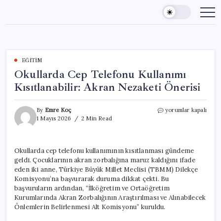
Skip
to
content
EĞITIM
Okullarda Cep Telefonu Kullanımı
Kısıtlanabilir: Akran Nezaketi Önerisi
Okullarda
By
Emre Koç
yorumlar kapalı
Cep
1 Mayıs 2026
2 Min Read
Telefonu
Kullanımı
Kısıtlanabilir:
Okullarda cep telefonu kullanımının kısıtlanması gündeme
Akran
geldi. Çocuklarının akran zorbalığına maruz kaldığını ifade
Nezaketi
Önerisi
eden iki anne, Türkiye Büyük Millet Meclisi (TBMM) Dilekçe
için
Komisyonu’na başvurarak duruma dikkat çekti. Bu
başvuruların ardından, “İlköğretim ve Ortaöğretim
Kurumlarında Akran Zorbalığının Araştırılması ve Alınabilecek
Önlemlerin Belirlenmesi Alt Komisyonu” kuruldu.