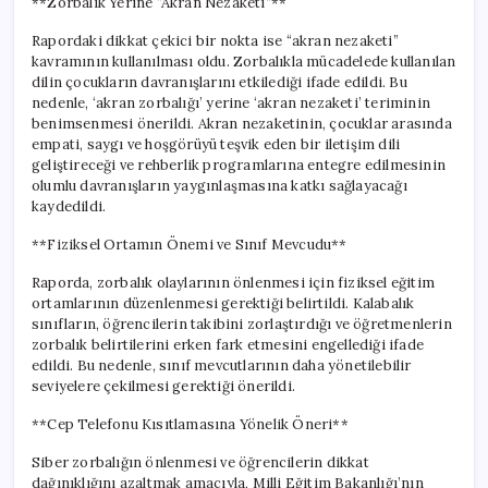
**Zorbalık Yerine “Akran Nezaketi”**
Rapordaki dikkat çekici bir nokta ise “akran nezaketi”
kavramının kullanılması oldu. Zorbalıkla mücadelede kullanılan
dilin çocukların davranışlarını etkilediği ifade edildi. Bu
nedenle, ‘akran zorbalığı’ yerine ‘akran nezaketi’ teriminin
benimsenmesi önerildi. Akran nezaketinin, çocuklar arasında
empati, saygı ve hoşgörüyü teşvik eden bir iletişim dili
geliştireceği ve rehberlik programlarına entegre edilmesinin
olumlu davranışların yaygınlaşmasına katkı sağlayacağı
kaydedildi.
**Fiziksel Ortamın Önemi ve Sınıf Mevcudu**
Raporda, zorbalık olaylarının önlenmesi için fiziksel eğitim
ortamlarının düzenlenmesi gerektiği belirtildi. Kalabalık
sınıfların, öğrencilerin takibini zorlaştırdığı ve öğretmenlerin
zorbalık belirtilerini erken fark etmesini engellediği ifade
edildi. Bu nedenle, sınıf mevcutlarının daha yönetilebilir
seviyelere çekilmesi gerektiği önerildi.
**Cep Telefonu Kısıtlamasına Yönelik Öneri**
Siber zorbalığın önlenmesi ve öğrencilerin dikkat
dağınıklığını azaltmak amacıyla, Milli Eğitim Bakanlığı’nın