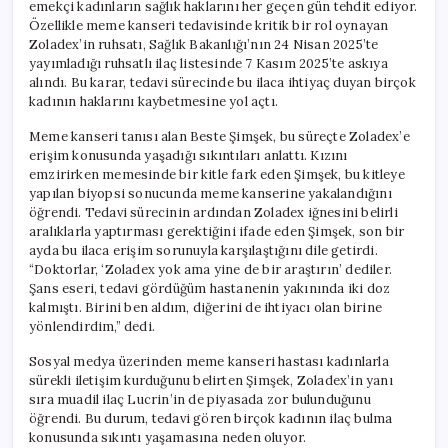
emekçi kadınların sağlık haklarını her geçen gün tehdit ediyor.
Özellikle meme kanseri tedavisinde kritik bir rol oynayan
Zoladex’in ruhsatı, Sağlık Bakanlığı’nın 24 Nisan 2025’te
yayımladığı ruhsatlı ilaç listesinde 7 Kasım 2025’te askıya
alındı. Bu karar, tedavi sürecinde bu ilaca ihtiyaç duyan birçok
kadının haklarını kaybetmesine yol açtı.
Meme kanseri tanısı alan Beste Şimşek, bu süreçte Zoladex’e
erişim konusunda yaşadığı sıkıntıları anlattı. Kızını
emzirirken memesinde bir kitle fark eden Şimşek, bu kitleye
yapılan biyopsi sonucunda meme kanserine yakalandığını
öğrendi. Tedavi sürecinin ardından Zoladex iğnesini belirli
aralıklarla yaptırması gerektiğini ifade eden Şimşek, son bir
ayda bu ilaca erişim sorunuyla karşılaştığını dile getirdi.
“Doktorlar, ‘Zoladex yok ama yine de bir araştırın’ dediler.
Şans eseri, tedavi gördüğüm hastanenin yakınında iki doz
kalmıştı. Birini ben aldım, diğerini de ihtiyacı olan birine
yönlendirdim,” dedi.
Sosyal medya üzerinden meme kanseri hastası kadınlarla
sürekli iletişim kurduğunu belirten Şimşek, Zoladex’in yanı
sıra muadil ilaç Lucrin’in de piyasada zor bulunduğunu
öğrendi. Bu durum, tedavi gören birçok kadının ilaç bulma
konusunda sıkıntı yaşamasına neden oluyor.