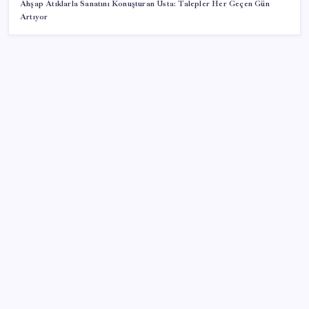
Ahşap Atıklarla Sanatını Konuşturan Usta: Talepler Her Geçen Gün
Artıyor
SON YAZILAR
Piyasaların merakla beklediği veri açıklandı: Altın ve
gümüş fiyatları uçuşa geçti
Beklenen veri geldi: Altın uçuşa geçti
UBS Baş Yatırım Sorumlusu’ndan altın tahmini:
Fiyatlardaki düşüşler alım fırsatı yaratıyor
Butlan yönetiminden dikkat çeken ‘transfer’ yorumu:
‘Demek ki AK Parti, CHP’ye yaklaştı’