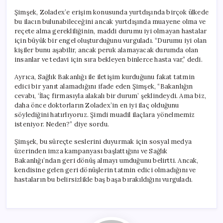
Şimşek, Zoladex’e erişim konusunda yurtdışında birçok ülkede
bu ilacın bulunabileceğini ancak yurtdışında muayene olma ve
reçete alma gerekliliğinin, maddi durumu iyi olmayan hastalar
için büyük bir engel oluşturduğunu vurguladı. “Durumu iyi olan
kişiler bunu aşabilir, ancak peruk alamayacak durumda olan
insanlar ve tedavi için sıra bekleyen binlerce hasta var,” dedi.
Ayrıca, Sağlık Bakanlığı ile iletişim kurduğunu fakat tatmin
edici bir yanıt alamadığını ifade eden Şimşek, “Bakanlığın
cevabı, ‘İlaç firmasıyla alakalı bir durum’ şeklindeydi. Ama biz,
daha önce doktorların Zoladex’in en iyi ilaç olduğunu
söylediğini hatırlıyoruz. Şimdi muadil ilaçlara yönelmemiz
isteniyor. Neden?” diye sordu.
Şimşek, bu süreçte seslerini duyurmak için sosyal medya
üzerinden imza kampanyası başlattığını ve Sağlık
Bakanlığı’ndan geri dönüş almayı umduğunu belirtti. Ancak,
kendisine gelen geri dönüşlerin tatmin edici olmadığını ve
hastaların bu belirsizlikle baş başa bırakıldığını vurguladı.