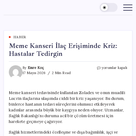
Skip
to
content
HABER
Meme Kanseri İlaç Erişiminde Kriz:
Hastalar Tedirgin
Meme
By
Emre Koç
yorumlar kapalı
Kanseri
17 Mayıs 2026
2 Min Read
İlaç
Erişiminde
Kriz:
Meme kanseri tedavisinde kullanılan Zoladex ve onun muadili
Hastalar
Lucrin ilaçlarına ulaşımda ciddi bir kriz yaşanıyor. Bu durum,
Tedirgin
için
binlerce hastanın tedavi süreçlerini olumsuz etkileyerek
kadınlar arasında büyük bir kaygıya neden oluyor. Uzmanlar,
Sağlık Bakanlığı’nı duruma acil bir çözüm üretmesi için
harekete geçmeye çağırıyor.
Sağlık hizmetlerindeki özelleşme ve dışa bağımlılık, işçi ve