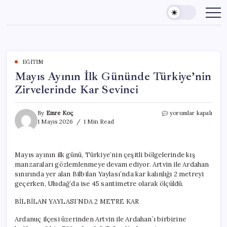
Skip
to
content
EĞITIM
Mayıs Ayının İlk Gününde Türkiye’nin
Zirvelerinde Kar Sevinci
Mayıs
By
Emre Koç
yorumlar kapalı
Ayının
1 Mayıs 2026
1 Min Read
İlk
Gününde
Türkiye’nin
Mayıs ayının ilk günü, Türkiye’nin çeşitli bölgelerinde kış
Zirvelerinde
manzaraları gözlemlenmeye devam ediyor. Artvin ile Ardahan
Kar
Sevinci
sınırında yer alan Bilbilan Yaylası’nda kar kalınlığı 2 metreyi
için
geçerken, Uludağ’da ise 45 santimetre olarak ölçüldü.
BİLBİLAN YAYLASI’NDA 2 METRE KAR
Ardanuç ilçesi üzerinden Artvin ile Ardahan’ı birbirine