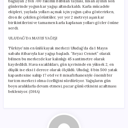
bağlayan 2 bin 700 rakımlı Bilbilan Yaylası, nisan ayının son
günlerinde yoğun kar yağışı altında kaldı. Karla mücadele
ekipleri, yaylada yolları açmak için yoğun çaba gösterirken,
dron ile çekilen görüntüler, yer yer 2 metreyi aşan kar
birikintilerini ve tamamen karla kaplanan yolları gözler önüne
serdi.
ULUDAĞ’DA MAYIS YAĞIŞI
Türkiye’nin en ünlü kayak merkezi Uludağ’da da 1 Mayıs
sabahı itibarıyla kar yağışı başladı. “Beyaz Cennet” olarak
bilinen bu merkezde kar kalınlığı 45 santimetre olarak
kaydedildi. Hava sıcaklıkları, gün içerisinde en yüksek 2, en
düşük ise eksi 1 derece olarak ölçüldü. Uludağ, 8 bin 500 yatak
kapasitesine sahip 17 otel ve 8 misafirhanesiyle önemli bir
turizm merkezi olma özelliğini sürdürüyor. Yağışların gün
boyu aralıklarla devam etmesi, pazar günü etkisini azaltması
bekleniyor. (DHA)