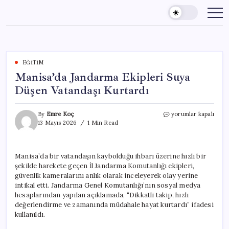
Skip
to
content
EĞITIM
Manisa’da Jandarma Ekipleri Suya
Düşen Vatandaşı Kurtardı
Manisa’da
By
Emre Koç
yorumlar kapalı
Jandarma
13 Mayıs 2026
1 Min Read
Ekipleri
Suya
Düşen
Manisa’da bir vatandaşın kaybolduğu ihbarı üzerine hızlı bir
Vatandaşı
şekilde harekete geçen İl Jandarma Komutanlığı ekipleri,
Kurtardı
için
güvenlik kameralarını anlık olarak inceleyerek olay yerine
intikal etti. Jandarma Genel Komutanlığı’nın sosyal medya
hesaplarından yapılan açıklamada, “Dikkatli takip, hızlı
değerlendirme ve zamanında müdahale hayat kurtardı” ifadesi
kullanıldı.