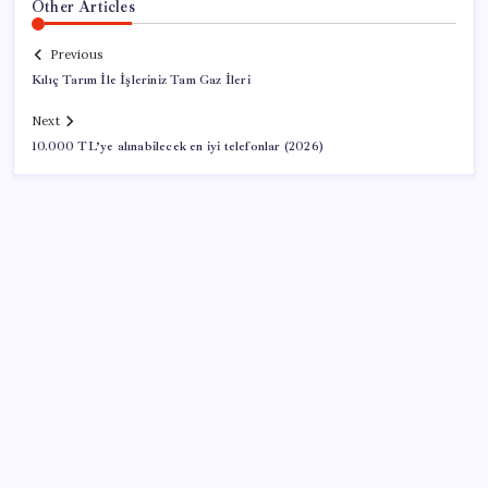
Other Articles
Previous
Kılıç Tarım İle İşleriniz Tam Gaz İleri
Next
10.000 TL’ye alınabilecek en iyi telefonlar (2026)
SON YAZILAR
2026 YKS tercihleri ne zaman bitiyor, kaç gün kaldı?
YKS tercih (yerleştirme) sonuçları ne zaman
açıklanacak?