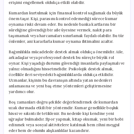
erişimi engellemek oldukça etkili olabilir.
Kumardan kurtulmak için finansal kontrol sağlamak da büyük
önem taşır. Kişi, parasını kontrol edemediği sürece kumar
oynama riski devam eder. Bu nedenle banka kartlarını bir
süreliğine güvendiği bir aile üyesine vermek, nakit para
taşımamak veya harcamaları sınırlamak faydalı olabilir. Bu tür
önlemler, ani kararlarla kumar oynama ihtimalini azaltır.
Bağımlılıkla mücadelede destek almak oldukça önemlidir. Aile,
arkadaşlar veya profesyonel destek bu süreçte büyük rol
oynar. Kişi yaşadığı durumu güvendiği insanlarla paylaşmalı ve
yalnız olmadığını hissetmelidir. Psikolojik destek almak,
özellikle ileri seviyedeki bağımlılıklarda oldukça etkilidir.
Uzmanlar, kişinin bu davranışın altında yatan nedenleri
anlamasına ve yeni baş etme yöntemleri geliştirmesine
yardımcı olur.
Boş zamanları doğru şekilde değerlendirmek de kumardan
uzak durmada etkili bir yöntemdir. Kumar genellikle boşluk
hissi ve sıkıntı ile tetiklenir. Bu nedenle kişi kendine yeni
uğraşlar bulmalıdır. Spor yapmak, kitap okumak, yeni bir hobi
edinmek veya sosyal aktivitelere katılmak hem zihni meşgul
eder hem de olumlu alışkanlıklar kazandırır.