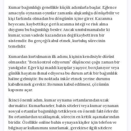
Kumar bağımlılığı genellikle küçük adımlarla başlar. Eğlence
amacıyla oynanan oyunlar zamanla alışkanlığa dönüşebilir ve
kişi farkında olmadan bu döngünün içine girer. Kazanma
heyecanı, kaybettikçe geri kazanma isteği ve risk alma
duygusu bu bağımlılığı besler. Ancak unutulmamalıdır ki
kumar, uzun vadede kazandıran değil kaybettiren bir
sistemdir. Bu gerçeği kabul etmek, kurtuluş sürecinin
temelidir.
Kumardan kurtulmanın ilk adımı, kişinin kendisiyle dürüst
olmasıdır. “Ben kontrol ediyorum” düşüncesi çoğu zaman bir
yanılgıdır. Eğer kişi maddi kayıplar yaşıyor, borçlanıyor veya
günlük hayatını ihmal ediyorsa bu durum artık bir bağımlılık
haline gelmiştir. Bu noktada inkâr etmek yerine durumu
kabullenmek gerekir. Sorunun kabul edilmesi, çözümün
kapısını açar.
İkinci önemli adım, kumar oynama ortamlarından uzak
durmaktır. Kumarhaneler, bahis siteleri veya kumar oynanan
sosyal ortamlar bağımlılığı tetikleyen en önemli faktörlerdir.
Bu ortamlardan uzaklaşmak, sürecin en kritik aşamalarından
biridir. Özellikle online bahis oynayan kişiler için telefon ve
bilgisayar kullanımını sınırlamak, gerekirse ilgili sitelere