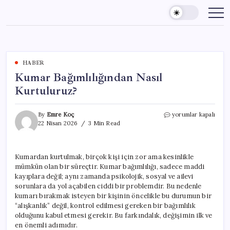
Skip
to
content
HABER
Kumar Bağımlılığından Nasıl
Kurtuluruz?
Kumar
By
Emre Koç
yorumlar kapalı
Bağımlılığından
22 Nisan 2026
3 Min Read
Nasıl
Kurtuluruz?
için
Kumardan kurtulmak, birçok kişi için zor ama kesinlikle
mümkün olan bir süreçtir. Kumar bağımlılığı, sadece maddi
kayıplara değil; aynı zamanda psikolojik, sosyal ve ailevi
sorunlara da yol açabilen ciddi bir problemdir. Bu nedenle
kumarı bırakmak isteyen bir kişinin öncelikle bu durumun bir
“alışkanlık” değil, kontrol edilmesi gereken bir bağımlılık
olduğunu kabul etmesi gerekir. Bu farkındalık, değişimin ilk ve
en önemli adımıdır.