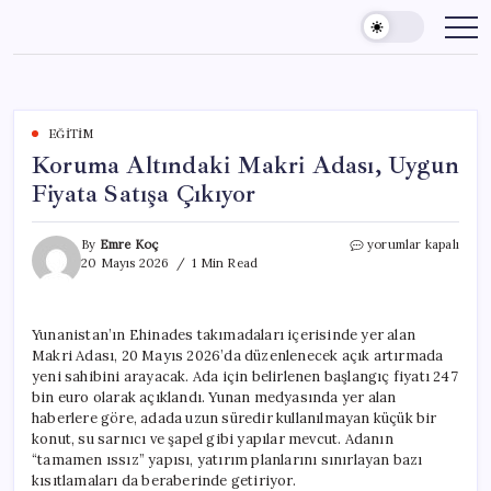
Skip
to
content
EĞITIM
Koruma Altındaki Makri Adası, Uygun
Fiyata Satışa Çıkıyor
Koruma
By
Emre Koç
yorumlar kapalı
Altındaki
20 Mayıs 2026
1 Min Read
Makri
Adası,
Uygun
Yunanistan’ın Ehinades takımadaları içerisinde yer alan
Fiyata
Makri Adası, 20 Mayıs 2026’da düzenlenecek açık artırmada
Satışa
Çıkıyor
yeni sahibini arayacak. Ada için belirlenen başlangıç fiyatı 247
için
bin euro olarak açıklandı. Yunan medyasında yer alan
haberlere göre, adada uzun süredir kullanılmayan küçük bir
konut, su sarnıcı ve şapel gibi yapılar mevcut. Adanın
“tamamen ıssız” yapısı, yatırım planlarını sınırlayan bazı
kısıtlamaları da beraberinde getiriyor.