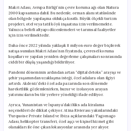
Makri Adası, Avrupa Birliği’nin çevre koruma ağı olan Natura
2000 kapsamına dahil. Bu nedenle, orman alanı statüsünde
olan bölgede yapılaşma oldukça kısıtlı. Büyük ölçekli turizm
projeleri, otel veya tatil köyü inşaatına izin verilmemekte.
Yalnızca belirli altyapı düzenlemeleri ve tarımsal faaliyetler
için izin verilmektedir.
Daha önce 2022 yılında yaklaşık 8 milyon euro değer biçilerek
satışa sunulan Makri Adası’nın fiyatında, çevresel koruma
koşulları ve yapılan yeniden değerleme çalışmaları sonrasında
ciddi bir düşüş yaşandığı bildiriliyor.
Pandemi döneminin ardından artan “dijital detoks” arayışı ve
şehir yaşamından uzaklaşma isteği, özel adalara olan ilgiyi
artırdı. Akdeniz’deki özel ada pazarında son dönemde
hareketlilik gözlemlenirken, huzur ve izolasyon arayan
yatırımcıların bu tür yerlere yöneldiği ifade ediliyor.
Ayrıca, Yunanistan ve İspanya’daki lüks ada kiralama
seçenekleri de dikkat çekiyor. Atina Rivierası yakınlarındaki
Turquoise Private Island ve Ibiza açıklarındaki Tagomago
Adası, helikopter transferi, özel aşçı ve kişisel hizmet gibi
olanakları ile öne çıkan lokasyonlar arasında yer alıyor.