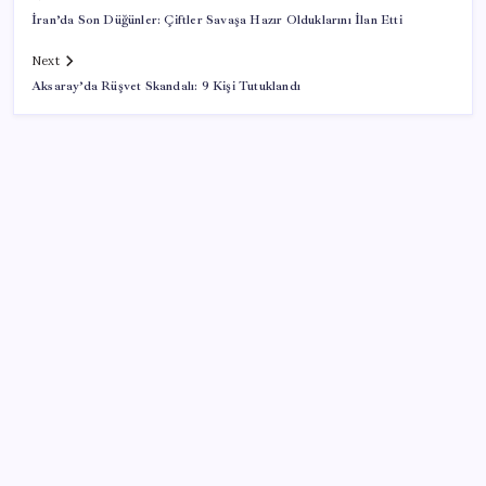
İran’da Son Düğünler: Çiftler Savaşa Hazır Olduklarını İlan Etti
Next
Aksaray’da Rüşvet Skandalı: 9 Kişi Tutuklandı
SON YAZILAR
Piyasaların merakla beklediği veri açıklandı: Altın ve
gümüş fiyatları uçuşa geçti
Beklenen veri geldi: Altın uçuşa geçti
UBS Baş Yatırım Sorumlusu’ndan altın tahmini: