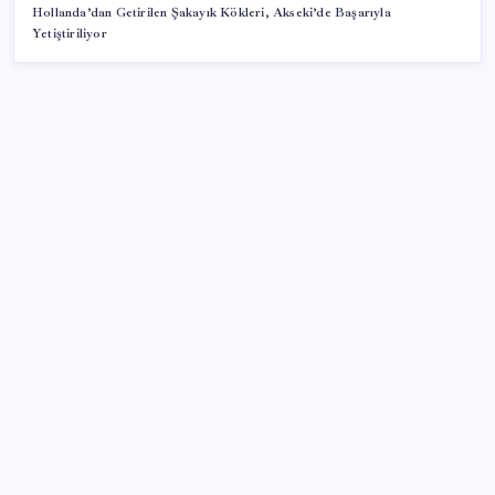
Hollanda’dan Getirilen Şakayık Kökleri, Akseki’de Başarıyla
Yetiştiriliyor
SON YAZILAR
2026 YKS tercihleri ne zaman bitiyor, kaç gün kaldı?
YKS tercih (yerleştirme) sonuçları ne zaman
açıklanacak?
EA Sports FC 27 Ultimate Team Yenilikleri Duyuruldu
Quick Sigorta’nın Halka Arzı Başarıyla Tamamlandı
AKP’de YENİ Parti toplantıları: İşte masadaki