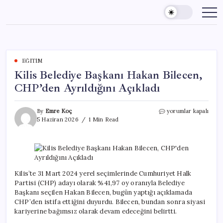
Skip
to
content
EĞITIM
Kilis Belediye Başkanı Hakan Bilecen,
CHP’den Ayrıldığını Açıkladı
Kilis
By
Emre Koç
yorumlar kapalı
Belediye
5 Haziran 2026
1 Min Read
Başkanı
Hakan
Bilecen,
CHP’den
Ayrıldığını
Açıkladı
Kilis’te 31 Mart 2024 yerel seçimlerinde Cumhuriyet Halk
için
Partisi (CHP) adayı olarak %41,97 oy oranıyla Belediye
Başkanı seçilen Hakan Bilecen, bugün yaptığı açıklamada
CHP’den istifa ettiğini duyurdu. Bilecen, bundan sonra siyasi
kariyerine bağımsız olarak devam edeceğini belirtti.