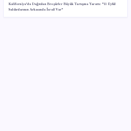
Kaliforniya’da Dağıtılan Broşürler Büyük Tartışma Yarattı: “11 Eylül
Saldırılarının Arkasında İsrail Var”
SON YAZILAR
2026 YKS tercihleri ne zaman bitiyor, kaç gün kaldı?
YKS tercih (yerleştirme) sonuçları ne zaman
açıklanacak?
EA Sports FC 27 Ultimate Team Yenilikleri Duyuruldu
Quick Sigorta’nın Halka Arzı Başarıyla Tamamlandı
AKP’de YENİ Parti toplantıları: İşte masadaki