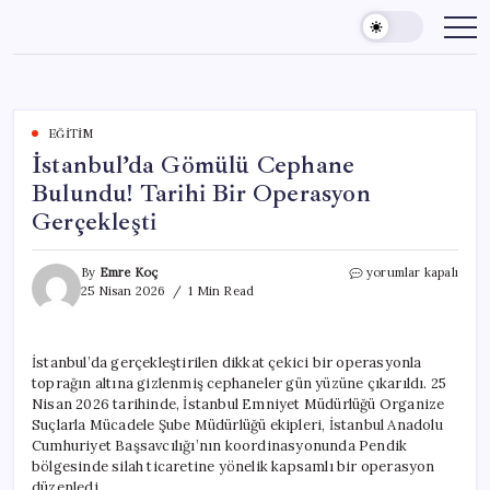
Skip
to
content
EĞITIM
İstanbul’da Gömülü Cephane
Bulundu! Tarihi Bir Operasyon
Gerçekleşti
İstanbul’da
By
Emre Koç
yorumlar kapalı
Gömülü
25 Nisan 2026
1 Min Read
Cephane
Bulundu!
Tarihi
İstanbul’da gerçekleştirilen dikkat çekici bir operasyonla
Bir
toprağın altına gizlenmiş cephaneler gün yüzüne çıkarıldı. 25
Operasyon
Gerçekleşti
Nisan 2026 tarihinde, İstanbul Emniyet Müdürlüğü Organize
için
Suçlarla Mücadele Şube Müdürlüğü ekipleri, İstanbul Anadolu
Cumhuriyet Başsavcılığı’nın koordinasyonunda Pendik
bölgesinde silah ticaretine yönelik kapsamlı bir operasyon
düzenledi.