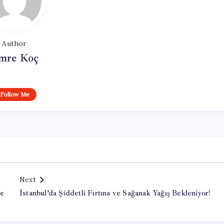
Author
mre Koç
Follow Me
Next
ye
İstanbul’da Şiddetli Fırtına ve Sağanak Yağış Bekleniyor!