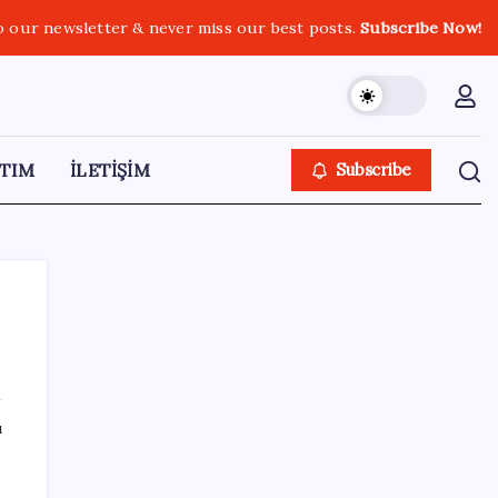
o our newsletter & never miss our best posts.
Subscribe Now!
TIM
İLETİŞİM
Subscribe
SON YAZILAR
ı
2026 YKS tercihleri ne zaman bitiyor, kaç
gün kaldı? YKS tercih (yerleştirme)