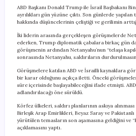
ABD Başkanı Donald Trump ile İsrail Başbakanı B
ayrılıkları gün yüzüne çıktı. Son günlerde yapılan t
hakkında düşüncelerinin çeliştiği ve gerilimin arttığı
İki liderin arasında gerçekleşen görüşmelerde Netan
ederken, Trump diplomatik çabalara birkaç gün dah
görüşmenin ardından Netanyahu’nun “telaşa kapıld
sonrasında Netanyahu, saldırıların durdurulmasını
Görüşmelere katılan ABD ve İsrailli kaynaklara gö
bir karar olduğunu açıkça iletti. Önceki görüşmeler
süre içerisinde başlayabileceğini ifade etmişti. 
adlandırılacağı öne sürüldü.
Körfez ülkeleri, saldırı planlarının askıya alınması
Birleşik Arap Emirlikleri, Beyaz Saray ve Pakistanl
yürütülen temasların son aşamasına geldiğini ve “B
açıklamasını yaptı.