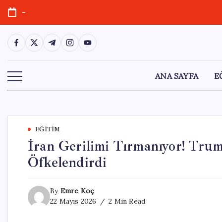
Skip
-
to
content
https://www.facebook.com/
https://twitter.com/
https://t.me/
https://www.instagram.com/
https://youtube.com/
ANA SAYFA
E
EĞITIM
İran Gerilimi Tırmanıyor! Tru
Öfkelendirdi
By
Emre Koç
22 Mayıs 2026
2 Min Read