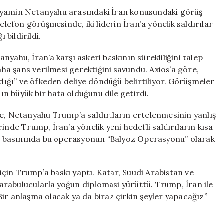
Kararı
inyamin Netanyahu arasındaki İran konusundaki görüş
Netanyahu’yu
elefon görüşmesinde, iki liderin İran’a yönelik saldırılar
Öfkelendirdi
 bildirildi.
için
yahu, İran’a karşı askeri baskının sürekliliğini talep
a şans verilmesi gerektiğini savundu. Axios’a göre,
ığı” ve öfkeden deliye döndüğü belirtiliyor. Görüşmeler
n büyük bir hata olduğunu dile getirdi.
re, Netanyahu Trump’a saldırıların ertelenmesinin yanlış
inde Trump, İran’a yönelik yeni hedefli saldırıların kısa
ABD basınında bu operasyonun “Balyoz Operasyonu” olarak
 için Trump’a baskı yaptı. Katar, Suudi Arabistan ve
ı arabulucularla yoğun diplomasi yürüttü. Trump, İran ile
ir anlaşma olacak ya da biraz çirkin şeyler yapacağız”