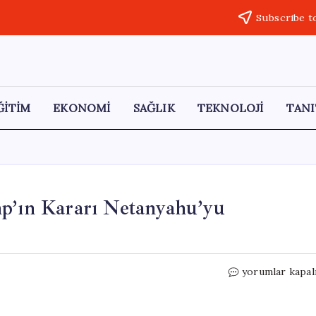
Subscribe t
ĞİTİM
EKONOMİ
SAĞLIK
TEKNOLOJİ
TANI
mp’ın Kararı Netanyahu’yu
İran
yorumlar kapal
Gerilimi
Tırmanıyor!
Trump’ın