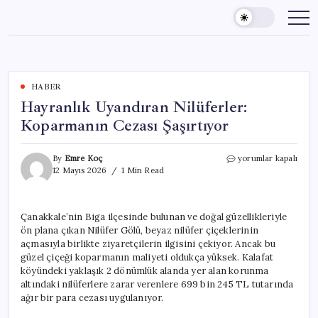
Skip
to
content
HABER
Hayranlık Uyandıran Nilüferler:
Koparmanın Cezası Şaşırtıyor
Hayranlık
By
Emre Koç
yorumlar kapalı
Uyandıran
12 Mayıs 2026
1 Min Read
Nilüferler:
Koparmanın
Cezası
Çanakkale’nin Biga ilçesinde bulunan ve doğal güzellikleriyle
Şaşırtıyor
ön plana çıkan Nilüfer Gölü, beyaz nilüfer çiçeklerinin
için
açmasıyla birlikte ziyaretçilerin ilgisini çekiyor. Ancak bu
güzel çiçeği koparmanın maliyeti oldukça yüksek. Kalafat
köyündeki yaklaşık 2 dönümlük alanda yer alan korunma
altındaki nilüferlere zarar verenlere 699 bin 245 TL tutarında
ağır bir para cezası uygulanıyor.