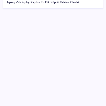
Japonya’da Açılışı Yapılan En Dik Köprü: Eshima Ohashi
SON YAZILAR
Piyasaların merakla beklediği veri açıklandı: Altın ve
gümüş fiyatları uçuşa geçti
Beklenen veri geldi: Altın uçuşa geçti
UBS Baş Yatırım Sorumlusu’ndan altın tahmini:
Fiyatlardaki düşüşler alım fırsatı yaratıyor
Butlan yönetiminden dikkat çeken ‘transfer’ yorumu:
‘Demek ki AK Parti, CHP’ye yaklaştı’