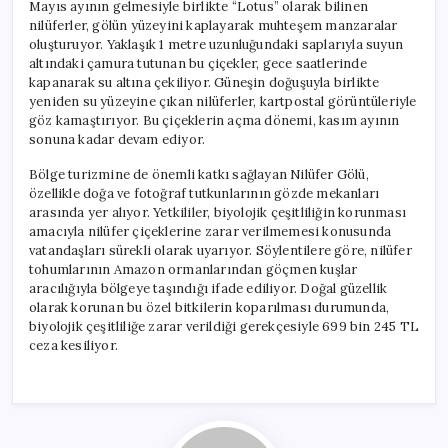
Mayıs ayının gelmesiyle birlikte “Lotus” olarak bilinen
nilüferler, gölün yüzeyini kaplayarak muhteşem manzaralar
oluşturuyor. Yaklaşık 1 metre uzunluğundaki saplarıyla suyun
altındaki çamura tutunan bu çiçekler, gece saatlerinde
kapanarak su altına çekiliyor. Güneşin doğuşuyla birlikte
yeniden su yüzeyine çıkan nilüferler, kartpostal görüntüleriyle
göz kamaştırıyor. Bu çiçeklerin açma dönemi, kasım ayının
sonuna kadar devam ediyor.
Bölge turizmine de önemli katkı sağlayan Nilüfer Gölü,
özellikle doğa ve fotoğraf tutkunlarının gözde mekanları
arasında yer alıyor. Yetkililer, biyolojik çeşitliliğin korunması
amacıyla nilüfer çiçeklerine zarar verilmemesi konusunda
vatandaşları sürekli olarak uyarıyor. Söylentilere göre, nilüfer
tohumlarının Amazon ormanlarından göçmen kuşlar
aracılığıyla bölgeye taşındığı ifade ediliyor. Doğal güzellik
olarak korunan bu özel bitkilerin koparılması durumunda,
biyolojik çeşitliliğe zarar verildiği gerekçesiyle 699 bin 245 TL
ceza kesiliyor.