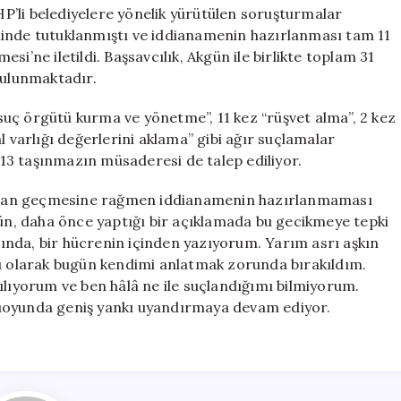
Tamamlandı
’li belediyelere yönelik yürütülen soruşturmalar
için
hinde tutuklanmıştı ve iddianamenin hazırlanması tam 11
i’ne iletildi. Başsavcılık, Akgün ile birlikte toplam 31
bulunmaktadır.
uç örgütü kurma ve yönetme”, 11 kez “rüşvet alma”, 2 kez
l varlığı değerlerini aklama” gibi ağır suçlamalar
n 13 taşınmazın müsaderesi de talep ediliyor.
aman geçmesine rağmen iddianamenin hazırlanmaması
gün, daha önce yaptığı bir açıklamada bu gecikmeye tepki
asında, bir hücrenin içinden yazıyorum. Yarım asrı aşkın
nı olarak bugün kendimi anlatmak zorunda bırakıldım.
ıyorum ve ben hâlâ ne ile suçlandığımı bilmiyorum.
muoyunda geniş yankı uyandırmaya devam ediyor.