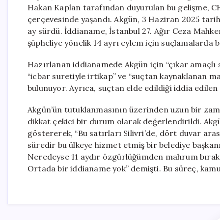
Hakan Kaplan tarafından duyurulan bu gelişme, CHP
çerçevesinde yaşandı. Akgün, 3 Haziran 2025 tari
ay sürdü. İddianame, İstanbul 27. Ağır Ceza Mahkemes
şüpheliye yönelik 14 ayrı eylem için suçlamalarda 
Hazırlanan iddianamede Akgün için “çıkar amaçlı s
“icbar suretiyle irtikap” ve “suçtan kaynaklanan ma
bulunuyor. Ayrıca, suçtan elde edildiği iddia edile
Akgün’ün tutuklanmasının üzerinden uzun bir z
dikkat çekici bir durum olarak değerlendirildi. Ak
göstererek, “Bu satırları Silivri’de, dört duvar ar
süredir bu ülkeye hizmet etmiş bir belediye başka
Neredeyse 11 aydır özgürlüğümden mahrum bırakıl
Ortada bir iddianame yok” demişti. Bu süreç, ka