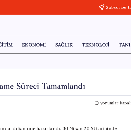
Subscribe t
ĞİTİM
EKONOMİ
SAĞLIK
TEKNOLOJİ
TANI
ame Süreci Tamamlandı
Hasan
yorumlar kapal
Akgün
Hakkında
İddianame
Süreci
nda iddianame hazırlandı. 30 Nisan 2026 tarihinde