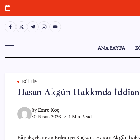
Skip
-
to
content
https://www.facebook.com/
https://twitter.com/
https://t.me/
https://www.instagram.com/
https://youtube.com/
ANA SAYFA
E
EĞITIM
Hasan Akgün Hakkında İddian
By
Emre Koç
30 Nisan 2026
1 Min Read
Büyükçekmece Belediye Başkanı Hasan Akgün hakkı