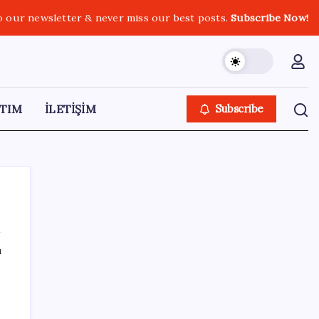
o our newsletter & never miss our best posts.
Subscribe Now!
TIM
İLETİŞİM
Subscribe
ı
SON YAZILAR
2026 YKS tercihleri ne zaman bitiyor, kaç
gün kaldı? YKS tercih (yerleştirme)