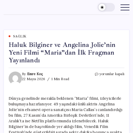
Skip
to
content
SAĞLIK
Haluk Bilginer ve Angelina Jolie’nin
Yeni Filmi “Maria”dan İlk Fragman
Yayınlandı
Haluk
By
Emre Koç
yorumlar kapalı
Bilginer
22 Mayıs 2026
1 Min Read
ve
Angelina
Jolie’nin
Dünya genelinde merakla beklenen “Maria” filmi, izleyicilerle
Yeni
buluşmaya hazırlanıyor. 49 yaşındaki ünlü aktris Angelina
Filmi
“Maria”dan
Jolie’nin efsanevi opera sanatçısı Maria Callas’ı canlandırdığı
İlk
bu film, 27 Kasım’da Amerika Birleşik Devletleri’nde, 11
Fragman
Aralık’ta ise Netflix platformunda izlenebilecek. Haluk
Yayınlandı
Bilginer’in de başrolünde yer aldığı film, Venedik Film
için
Festivali’nde gösterildiği sırada sekiz dakika boyunca ayakta