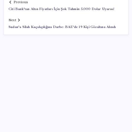
Previous
Citi Bank’tan Altın Fiyatları İçin Şok Tahmin: 5.000 Dolar Uyarısı!
Next
Sudan’a Silah Kaçakçılığına Darbe: BAE’de 19 Kişi Gözaltına Alındı
SON YAZILAR
Piyasaların merakla beklediği veri açıklandı: Altın ve
gümüş fiyatları uçuşa geçti
Beklenen veri geldi: Altın uçuşa geçti
UBS Baş Yatırım Sorumlusu’ndan altın tahmini: