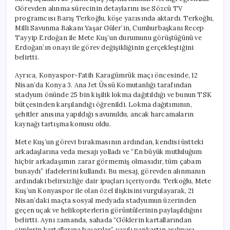
Görevden alınma sürecinin detaylarını ise Sözcü TV
programcısı Barış Terkoğlu, köşe yazısında aktardı. Terkoğlu,
Milli Savunma Bakanı Yaşar Güler’in, Cumhurbaşkanı Recep
Tayyip Erdoğan ile Mete Kuş’un durumunu görüştüğünü ve
Erdoğan’ın onayı ile görev değişikliğinin gerçekleştiğini
belirtti.
Ayrıca, Konyaspor-Fatih Karagümrük maçı öncesinde, 12
Nisan’da Konya 3. Ana Jet Üssü Komutanlığı tarafından
stadyum önünde 25 bin kişilik lokma dağıtıldığı ve bunun TSK
bütçesinden karşılandığı öğrenildi. Lokma dağıtımının,
şehitler anısına yapıldığı savunuldu, ancak harcamaların
kaynağı tartışma konusu oldu.
Mete Kuş’un görevi bırakmasının ardından, kendisi üstteki
arkadaşlarına veda mesajı yolladı ve “En büyük mutluluğum
hiçbir arkadaşımın zarar görmemiş olmasıdır, tüm çabam
bunaydı” ifadelerini kullandı. Bu mesaj, görevden alınmanın
ardındaki belirsizliğe dair ipuçları içeriyordu. Terkoğlu, Mete
Kuş’un Konyaspor ile olan özel ilişkisini vurgulayarak, 21
Nisan’daki maçta sosyal medyada stadyumun üzerinden
geçen uçak ve helikopterlerin görüntülerinin paylaşıldığını
belirtti. Aynı zamanda, sahada “Göklerin kartallarından
çimlerin kartallarına başarılar” yazılı pankartın asılması