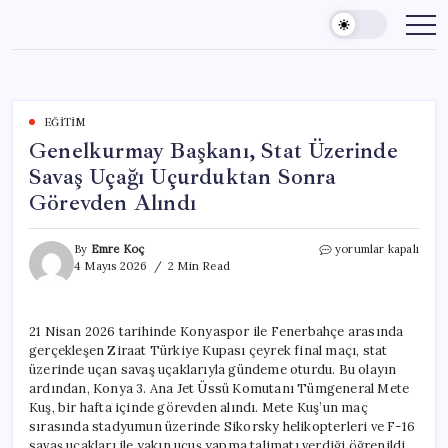
Skip
to
content
EĞITIM
Genelkurmay Başkanı, Stat Üzerinde
Savaş Uçağı Uçurduktan Sonra
Görevden Alındı
Genelkurmay
By
Emre Koç
yorumlar kapalı
Başkanı,
4 Mayıs 2026
2 Min Read
Stat
Üzerinde
Savaş
21 Nisan 2026 tarihinde Konyaspor ile Fenerbahçe arasında
Uçağı
gerçekleşen Ziraat Türkiye Kupası çeyrek final maçı, stat
Uçurduktan
Sonra
üzerinde uçan savaş uçaklarıyla gündeme oturdu. Bu olayın
Görevden
ardından, Konya 3. Ana Jet Üssü Komutanı Tümgeneral Mete
Alındı
Kuş, bir hafta içinde görevden alındı. Mete Kuş’un maç
için
sırasında stadyumun üzerinde Sikorsky helikopterleri ve F-16
savaş uçakları ile yakın uçuş yapma talimatı verdiği öğrenildi.