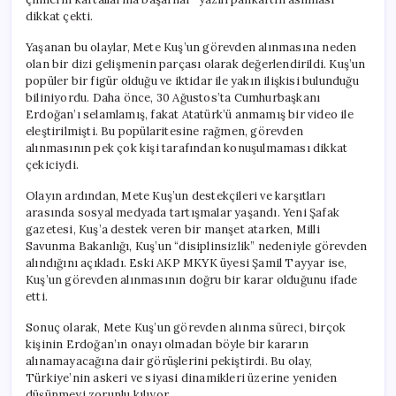
dikkat çekti.
Yaşanan bu olaylar, Mete Kuş’un görevden alınmasına neden
olan bir dizi gelişmenin parçası olarak değerlendirildi. Kuş’un
popüler bir figür olduğu ve iktidar ile yakın ilişkisi bulunduğu
biliniyordu. Daha önce, 30 Ağustos’ta Cumhurbaşkanı
Erdoğan’ı selamlamış, fakat Atatürk’ü anmamış bir video ile
eleştirilmişti. Bu popülaritesine rağmen, görevden
alınmasının pek çok kişi tarafından konuşulmaması dikkat
çekiciydi.
Olayın ardından, Mete Kuş’un destekçileri ve karşıtları
arasında sosyal medyada tartışmalar yaşandı. Yeni Şafak
gazetesi, Kuş’a destek veren bir manşet atarken, Milli
Savunma Bakanlığı, Kuş’un “disiplinsizlik” nedeniyle görevden
alındığını açıkladı. Eski AKP MKYK üyesi Şamil Tayyar ise,
Kuş’un görevden alınmasının doğru bir karar olduğunu ifade
etti.
Sonuç olarak, Mete Kuş’un görevden alınma süreci, birçok
kişinin Erdoğan’ın onayı olmadan böyle bir kararın
alınamayacağına dair görüşlerini pekiştirdi. Bu olay,
Türkiye’nin askeri ve siyasi dinamikleri üzerine yeniden
düşünmeyi zorunlu kılıyor.