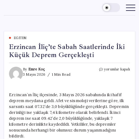
Skip
to
content
EĞITIM
Erzincan İliç’te Sabah Saatlerinde İki
Küçük Deprem Gerçekleşti
Erzincan
By
Emre Koç
yorumlar kapalı
İliç’te
3 Mayıs 2026
1 Min Read
Sabah
Saatlerinde
İki
Erzincan’ın İliç ilçesinde, 3 Mayıs 2026 sabahında iki hafif
Küçük
deprem meydana geldi. Afet ve sismoloji verilerine göre, ilk
Deprem
Gerçekleşti
sarsıntı saat 07.32’de 3,0 büyüklüğünde gerçekleşti. Depremin
için
derinliği ise yaklaşık 7,4 kilometre olarak belirlendi. İkinci
deprem ise saat 09.42’de 2,0 büyüklüğünde, yaklaşık 7
kilometre derinlikte kaydedildi. Yetkililer, bu depremler
sonucunda herhangi bir olumsuz durum yaşanmadığını
bildirdi.