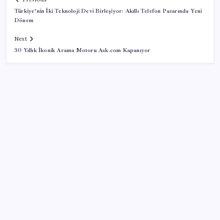
Türkiye’nin İki Teknoloji Devi Birleşiyor: Akıllı Telefon Pazarında Yeni
Dönem
Next
30 Yıllık İkonik Arama Motoru Ask.com Kapanıyor
SON YAZILAR
2026 YKS tercihleri ne zaman bitiyor, kaç gün kaldı?
YKS tercih (yerleştirme) sonuçları ne zaman
açıklanacak?
EA Sports FC 27 Ultimate Team Yenilikleri Duyuruldu