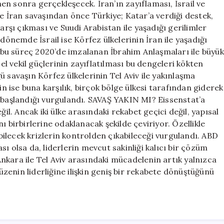
n sonra gerçekleşecek. İran’ın zayıflaması, İsrail ve
re İran savaşından önce Türkiye; Katar’a verdiği destek,
arşı çıkması ve Suudi Arabistan ile yaşadığı gerilimler
dönemde İsrail ise Körfez ülkelerinin İran ile yaşadığı
bu süreç 2020’de imzalanan İbrahim Anlaşmaları ile büyük
 vekil güçlerinin zayıflatılması bu dengeleri kökten
üğü savaşın Körfez ülkelerinin Tel Aviv ile yakınlaşma
in ise buna karşılık, birçok bölge ülkesi tarafından giderek
e başlandığı vurgulandı. SAVAŞ YAKIN MI? Eissenstat’a
ğil. Ancak iki ülke arasındaki rekabet geçici değil, yapısal
ını birbirlerine odaklanacak şekilde çeviriyor. Özellikle
ilecek krizlerin kontrolden çıkabileceği vurgulandı. ABD
ı olsa da, liderlerin mevcut sakinliği kalıcı bir çözüm
nkara ile Tel Aviv arasındaki mücadelenin artık yalnızca
düzenin liderliğine ilişkin geniş bir rekabete dönüştüğünü