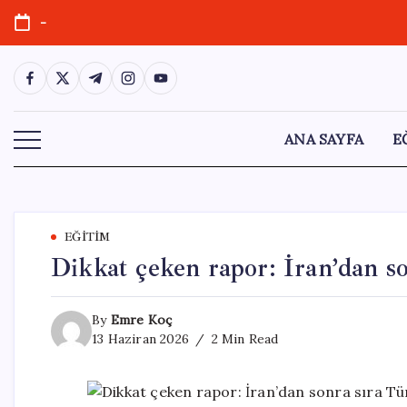
Skip
-
to
content
https://www.facebook.com/
https://twitter.com/
https://t.me/
https://www.instagram.com/
https://youtube.com/
ANA SAYFA
E
EĞITIM
Dikkat çeken rapor: İran’dan so
By
Emre Koç
13 Haziran 2026
2 Min Read