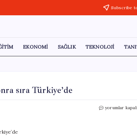
Subscribe t
ĞİTİM
EKONOMİ
SAĞLIK
TEKNOLOJİ
TANI
nra sıra Türkiye’de
Dikkat
yorumlar kapal
çeken
rapor:
İran’dan
sonra