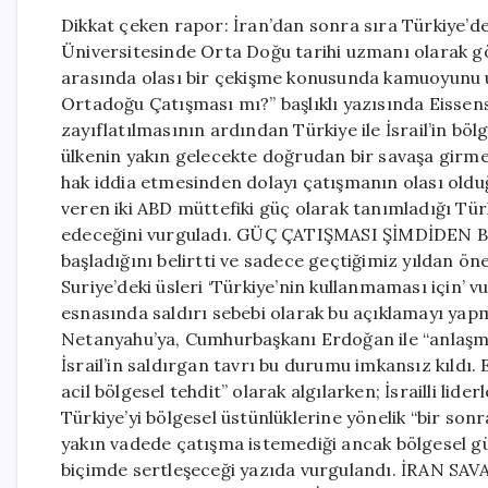
Dikkat çeken rapor: İran’dan sonra sıra Türkiye’
Üniversitesinde Orta Doğu tarihi uzmanı olarak gö
arasında olası bir çekişme konusunda kamuoyunu uy
Ortadoğu Çatışması mı?” başlıklı yazısında Eissens
zayıflatılmasının ardından Türkiye ile İsrail’in bölg
ülkenin yakın gelecekte doğrudan bir savaşa girme
hak iddia etmesinden dolayı çatışmanın olası oldu
veren iki ABD müttefiki güç olarak tanımladığı Türk
edeceğini vurguladı. GÜÇ ÇATIŞMASI ŞİMDİDEN BA
başladığını belirtti ve sadece geçtiğimiz yıldan öne
Suriye’deki üsleri ‘Türkiye’nin kullanmaması için’ vu
esnasında saldırı sebebi olarak bu açıklamayı yap
Netanyahu’ya, Cumhurbaşkanı Erdoğan ile “anlaşmas
İsrail’in saldırgan tavrı bu durumu imkansız kıldı. 
acil bölgesel tehdit” olarak algılarken; İsrailli lid
Türkiye’yi bölgesel üstünlüklerine yönelik “bir sonr
yakın vadede çatışma istemediği ancak bölgesel g
biçimde sertleşeceği yazıda vurgulandı. İRAN SAVA