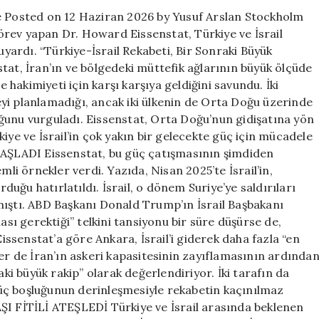
sıra
de Posted on 12 Haziran 2026 by Yusuf Arslan Stockholm
Türkiye’de
rev yapan Dr. Howard Eissenstat, Türkiye ve İsrail
için
ardı. “Türkiye-İsrail Rekabeti, Bir Sonraki Büyük
tat, İran’ın ve bölgedeki müttefik ağlarının büyük ölçüde
e hakimiyeti için karşı karşıya geldiğini savundu. İki
yi planlamadığı, ancak iki ülkenin de Orta Doğu üzerinde
ğunu vurguladı. Eissenstat, Orta Doğu’nun gidişatına yön
iye ve İsrail’in çok yakın bir gelecekte güç için mücadele
ŞLADI Eissenstat, bu güç çatışmasının şimdiden
mli örnekler verdi. Yazıda, Nisan 2025’te İsrail’in,
rduğu hatırlatıldı. İsrail, o dönem Suriye’ye saldırıları
mıştı. ABD Başkanı Donald Trump’ın İsrail Başbakanı
ı gerektiği” telkini tansiyonu bir süre düşürse de,
Eissenstat’a göre Ankara, İsrail’i giderek daha fazla “en
erler de İran’ın askeri kapasitesinin zayıflamasının ardında
aki büyük rakip” olarak değerlendiriyor. İki tarafın da
üç boşluğunun derinleşmesiyle rekabetin kaçınılmaz
ŞI FİTİLİ ATEŞLEDİ Türkiye ve İsrail arasında beklenen