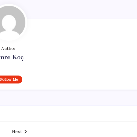
Author
mre Koç
Follow Me
Next