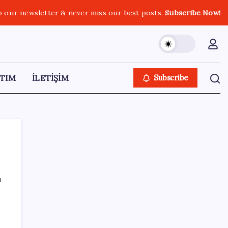
o our newsletter & never miss our best posts.
Subscribe Now!
TIM
İLETİŞİM
Subscribe
ı
SON YAZILAR
Beklenen veri geldi: Altın uçuşa geçti