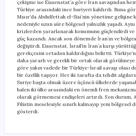
çekişme ise Eissenstat’a göre İran savaşından heme
Türkiye arasındaki ince bariyeri kaldırdı. Buna gö
Mısır’da Abdulfettah el-Sisi’nin yönetime gelişine k
nedeniyle uzun süre bölgesel yalnızlık yaşadı. Aynı 
krizlerden yararlanarak konumunu güçlendirdi ve 
güç kazandı. Ancak son dönemde İran’ın ve bölgesel
değiştirdi. Eissenstat, İsrail’in İran’a karşı yürütt
gerekçesini ortadan kaldırdığını belirtti. Türkiye’n
daha yararlı ve gerekli bir ortak olarak görülmey
göre yakın vadede bir Türkiye-İsrail savaşı olası de
bir özellik taşıyor. Her iki tarafta da tehdit algılar
Suriye başta olmak üzere üçüncü ülkelerde yaşanab
halen iki ülke arasındaki en önemli fren mekanizmas
olarak görmemesi endişeleri artırdı. Son durum, A
Filistin meselesiyle sınırlı kalmayıp yeni bölgesel 
gösterdi.