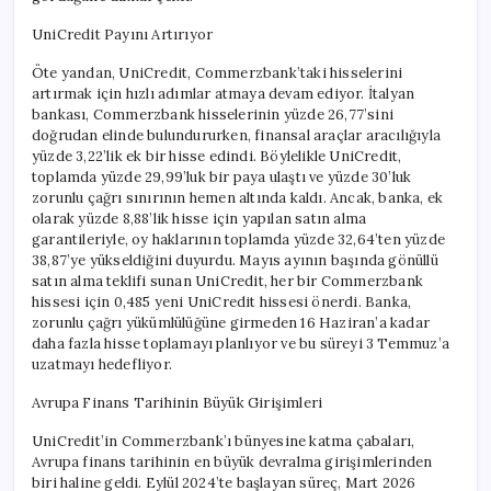
UniCredit Payını Artırıyor
Öte yandan, UniCredit, Commerzbank’taki hisselerini
artırmak için hızlı adımlar atmaya devam ediyor. İtalyan
bankası, Commerzbank hisselerinin yüzde 26,77’sini
doğrudan elinde bulundururken, finansal araçlar aracılığıyla
yüzde 3,22’lik ek bir hisse edindi. Böylelikle UniCredit,
toplamda yüzde 29,99’luk bir paya ulaştı ve yüzde 30’luk
zorunlu çağrı sınırının hemen altında kaldı. Ancak, banka, ek
olarak yüzde 8,88’lik hisse için yapılan satın alma
garantileriyle, oy haklarının toplamda yüzde 32,64’ten yüzde
38,87’ye yükseldiğini duyurdu. Mayıs ayının başında gönüllü
satın alma teklifi sunan UniCredit, her bir Commerzbank
hissesi için 0,485 yeni UniCredit hissesi önerdi. Banka,
zorunlu çağrı yükümlülüğüne girmeden 16 Haziran’a kadar
daha fazla hisse toplamayı planlıyor ve bu süreyi 3 Temmuz’a
uzatmayı hedefliyor.
Avrupa Finans Tarihinin Büyük Girişimleri
UniCredit’in Commerzbank’ı bünyesine katma çabaları,
Avrupa finans tarihinin en büyük devralma girişimlerinden
biri haline geldi. Eylül 2024’te başlayan süreç, Mart 2026