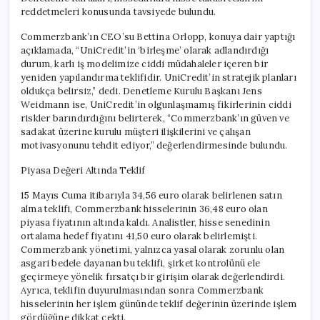
reddetmeleri konusunda tavsiyede bulundu.
Commerzbank’ın CEO’su Bettina Orlopp, konuya dair yaptığı
açıklamada, “UniCredit’in ‘birleşme’ olarak adlandırdığı
durum, karlı iş modelimize ciddi müdahaleler içeren bir
yeniden yapılandırma teklifidir. UniCredit’in stratejik planları
oldukça belirsiz,” dedi. Denetleme Kurulu Başkanı Jens
Weidmann ise, UniCredit’in olgunlaşmamış fikirlerinin ciddi
riskler barındırdığını belirterek, “Commerzbank’ın güven ve
sadakat üzerine kurulu müşteri ilişkilerini ve çalışan
motivasyonunu tehdit ediyor,” değerlendirmesinde bulundu.
Piyasa Değeri Altında Teklif
15 Mayıs Cuma itibarıyla 34,56 euro olarak belirlenen satın
alma teklifi, Commerzbank hisselerinin 36,48 euro olan
piyasa fiyatının altında kaldı. Analistler, hisse senedinin
ortalama hedef fiyatını 41,50 euro olarak belirlemişti.
Commerzbank yönetimi, yalnızca yasal olarak zorunlu olan
asgari bedele dayanan bu teklifi, şirket kontrolünü ele
geçirmeye yönelik fırsatçı bir girişim olarak değerlendirdi.
Ayrıca, teklifin duyurulmasından sonra Commerzbank
hisselerinin her işlem gününde teklif değerinin üzerinde işlem
gördüğüne dikkat çekti.