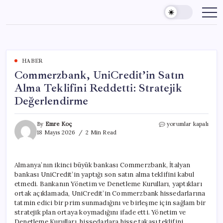
Skip
to
content
HABER
Commerzbank, UniCredit’in Satın
Alma Teklifini Reddetti: Stratejik
Değerlendirme
Commerzbank,
By
Emre Koç
yorumlar kapalı
UniCredit’in
18 Mayıs 2026
2 Min Read
Satın
Alma
Teklifini
Almanya’nın ikinci büyük bankası Commerzbank, İtalyan
Reddetti:
bankası UniCredit’in yaptığı son satın alma teklifini kabul
Stratejik
Değerlendirme
etmedi. Bankanın Yönetim ve Denetleme Kurulları, yaptıkları
için
ortak açıklamada, UniCredit’in Commerzbank hissedarlarına
tatmin edici bir prim sunmadığını ve birleşme için sağlam bir
stratejik plan ortaya koymadığını ifade etti. Yönetim ve
Denetleme Kurulları, hissedarlara hisse takası teklifini