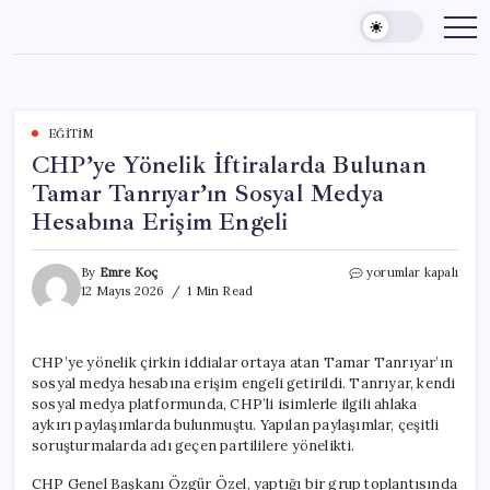
Skip
to
content
EĞITIM
CHP’ye Yönelik İftiralarda Bulunan
Tamar Tanrıyar’ın Sosyal Medya
Hesabına Erişim Engeli
CHP’ye
By
Emre Koç
yorumlar kapalı
Yönelik
12 Mayıs 2026
1 Min Read
İftiralarda
Bulunan
Tamar
CHP’ye yönelik çirkin iddialar ortaya atan Tamar Tanrıyar’ın
Tanrıyar’ın
sosyal medya hesabına erişim engeli getirildi. Tanrıyar, kendi
Sosyal
Medya
sosyal medya platformunda, CHP’li isimlerle ilgili ahlaka
Hesabına
aykırı paylaşımlarda bulunmuştu. Yapılan paylaşımlar, çeşitli
Erişim
soruşturmalarda adı geçen partililere yönelikti.
Engeli
için
CHP Genel Başkanı Özgür Özel, yaptığı bir grup toplantısında