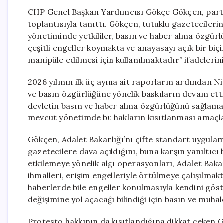
CHP Genel Başkan Yardımcısı Gökçe Gökçen, parti
toplantısıyla tanıttı. Gökçen, tutuklu gazeteciler
yönetiminde yetkililer, basın ve haber alma özgür
çeşitli engeller koymakta ve anayasayı açık bir biç
manipüle edilmesi için kullanılmaktadır” ifadelerini
2026 yılının ilk üç ayına ait raporların ardından
ve basın özgürlüğüne yönelik baskıların devam etti
devletin basın ve haber alma özgürlüğünü sağlamak
mevcut yönetimde bu hakların kısıtlanması amaçl
Gökçen, Adalet Bakanlığı’nı çifte standart uygula
gazetecilere dava açıldığını, buna karşın yanıltıcı b
etkilemeye yönelik algı operasyonları, Adalet Baka
ihmalleri, erişim engelleriyle örtülmeye çalışılmak
haberlerde bile engeller konulmasıyla kendini gö
değişimine yol açacağı bilindiği için basın ve muha
Protesto hakkının da kısıtlandığına dikkat çeken 