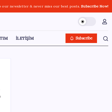
o our newsletter & never miss our best posts.
Subscribe Now!
TIM
İLETİŞİM
Subscribe
SON YAZILAR
ı
2026 YKS tercihleri ne zaman bitiyor, kaç
gün kaldı? YKS tercih (yerleştirme)