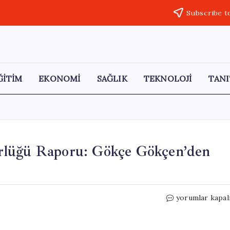
Subscribe t
ĞİTİM
EKONOMİ
SAĞLIK
TEKNOLOJİ
TANI
rlüğü Raporu: Gökçe Gökçen’den
CHP’nin
yorumlar kapal
Nisan
Ayı
İfade