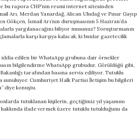
 ve bu rapora CHP’nin resmi internet sitesinden
 İsmail Arı, Merdan Yanardağ, Alican Uludağ ve Pınar Gayıp
rten Gökçen, İsmail Arı’nın duruşmasının 5 Haziran’da
amalarla yargılanacağını biliyor musunuz? Soruşturmanın
 suçlamalarla karşı karşıya kalacak, ki bunlar gazetecilik
 iddia edilen bir WhatsApp grubuna dair örnekler
 basın bilgilendirme WhatsApp grubudur. Görüldüğü gibi,
t Bakanlığı tarafından basına servis ediliyor. Tutuklu
a sunuluyor. Cumhuriyet Halk Partisi İletişim bu bilgileri
” diye konuştu.
nlarda tutuklanan kişilerin, geçtiğimiz yıl yaşamını
 hakkında ifade vermek üzere tutuklu tutulduğunu da