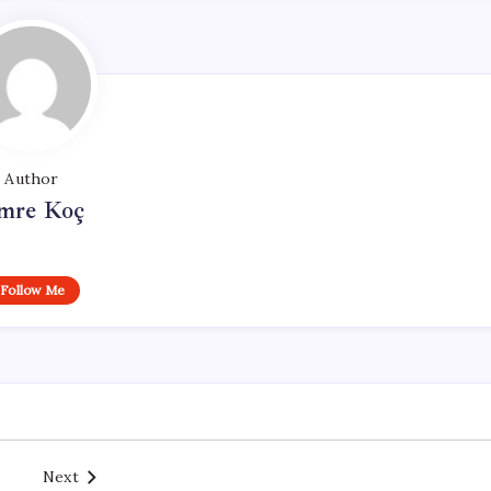
Author
mre Koç
Follow Me
Next