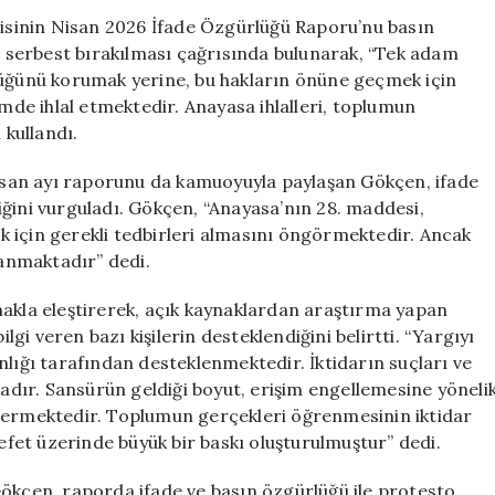
Özgürlüğü
sinin Nisan 2026 İfade Özgürlüğü Raporu’nu basın
Raporu:
in serbest bırakılması çağrısında bulunarak, “Tek adam
Gökçe
lüğünü korumak yerine, bu hakların önüne geçmek için
Gökçen’den
imde ihlal etmektedir. Anayasa ihlalleri, toplumun
Çarpıcı
 kullandı.
Açıklamalar
için
 Nisan ayı raporunu da kamuoyuyla paylaşan Gökçen, ifade
ğini vurguladı. Gökçen, “Anayasa’nın 28. maddesi,
 için gerekli tedbirleri almasını öngörmektedir. Ancak
anmaktadır” dedi.
makla eleştirerek, açık kaynaklardan araştırma yapan
ilgi veren bazı kişilerin desteklendiğini belirtti. “Yargıyı
nlığı tarafından desteklenmektedir. İktidarın suçları ve
tadır. Sansürün geldiği boyut, erişim engellemesine yöneli
stermektedir. Toplumun gerçekleri öğrenmesinin iktidar
lefet üzerinde büyük bir baskı oluşturulmuştur” dedi.
Gökçen, raporda ifade ve basın özgürlüğü ile protesto