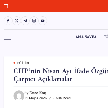
Skip
-
to
content
https://www.facebook.com/
https://twitter.com/
https://t.me/
https://www.instagram.com/
https://youtube.com/
ANA SAYFA
E
EĞITIM
CHP’nin Nisan Ayı İfade Özgü
Çarpıcı Açıklamalar
By
Emre Koç
14 Mayıs 2026
2 Min Read