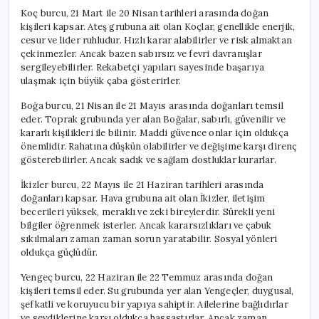
Koç burcu, 21 Mart ile 20 Nisan tarihleri arasında doğan
kişileri kapsar. Ateş grubuna ait olan Koçlar, genellikle enerjik,
cesur ve lider ruhludur. Hızlı karar alabilirler ve risk almaktan
çekinmezler. Ancak bazen sabırsız ve fevri davranışlar
sergileyebilirler. Rekabetçi yapıları sayesinde başarıya
ulaşmak için büyük çaba gösterirler.
Boğa burcu, 21 Nisan ile 21 Mayıs arasında doğanları temsil
eder. Toprak grubunda yer alan Boğalar, sabırlı, güvenilir ve
kararlı kişilikleri ile bilinir. Maddi güvence onlar için oldukça
önemlidir. Rahatına düşkün olabilirler ve değişime karşı direnç
gösterebilirler. Ancak sadık ve sağlam dostluklar kurarlar.
İkizler burcu, 22 Mayıs ile 21 Haziran tarihleri arasında
doğanları kapsar. Hava grubuna ait olan İkizler, iletişim
becerileri yüksek, meraklı ve zeki bireylerdir. Sürekli yeni
bilgiler öğrenmek isterler. Ancak kararsızlıkları ve çabuk
sıkılmaları zaman zaman sorun yaratabilir. Sosyal yönleri
oldukça güçlüdür.
Yengeç burcu, 22 Haziran ile 22 Temmuz arasında doğan
kişileri temsil eder. Su grubunda yer alan Yengeçler, duygusal,
şefkatli ve koruyucu bir yapıya sahiptir. Ailelerine bağlıdırlar
ve sevdiklerine karşı oldukça hassastırlar. Ancak zaman