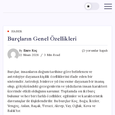
Skip
to
content
HABER
Burçların Genel Özellikleri
Burçların
By
Emre Koç
yorumlar kapalı
Genel
22 Nisan 2026
3 Min Read
Özellikleri
için
Burçlar, insanların doğum tarihine göre belirlenen ve
astrolojiye dayanan kişilik özelliklerini ifade eden bir
sistemdir. Astroloji, binlerce yıl öncesine dayanan bir inanış
olup, gökyüzündeki gezegenlerin ve yıldızların insan karakteri
üzerinde etkili olduğunu savunur. Toplamda on iki burç
bulunur ve her biri farklı özellikler, eğilimler ve karakteristik
davranışlar ile ilişkilendirilir. Bu burçlar Koç, Boğa, İkizler,
Yengeç, Aslan, Başak, Terazi, Akrep, Yay, Oğlak, Kova ve
Balık’tır.