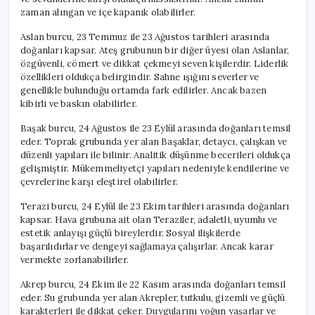
zaman alıngan ve içe kapanık olabilirler.
Aslan burcu, 23 Temmuz ile 23 Ağustos tarihleri arasında
doğanları kapsar. Ateş grubunun bir diğer üyesi olan Aslanlar,
özgüvenli, cömert ve dikkat çekmeyi seven kişilerdir. Liderlik
özellikleri oldukça belirgindir. Sahne ışığını severler ve
genellikle bulunduğu ortamda fark edilirler. Ancak bazen
kibirli ve baskın olabilirler.
Başak burcu, 24 Ağustos ile 23 Eylül arasında doğanları temsil
eder. Toprak grubunda yer alan Başaklar, detaycı, çalışkan ve
düzenli yapıları ile bilinir. Analitik düşünme becerileri oldukça
gelişmiştir. Mükemmeliyetçi yapıları nedeniyle kendilerine ve
çevrelerine karşı eleştirel olabilirler.
Terazi burcu, 24 Eylül ile 23 Ekim tarihleri arasında doğanları
kapsar. Hava grubuna ait olan Teraziler, adaletli, uyumlu ve
estetik anlayışı güçlü bireylerdir. Sosyal ilişkilerde
başarılıdırlar ve dengeyi sağlamaya çalışırlar. Ancak karar
vermekte zorlanabilirler.
Akrep burcu, 24 Ekim ile 22 Kasım arasında doğanları temsil
eder. Su grubunda yer alan Akrepler, tutkulu, gizemli ve güçlü
karakterleri ile dikkat çeker. Duygularını yoğun yaşarlar ve