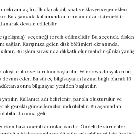
ekranı açılır. İlk olarak dil, saat ve klavye seçenekleri
nır. Bu aşamada kullanıcıdan ürün anahtarı istenebilir.
tlanarak devam edilebilir.
(gelişmiş)” seçeneği tercih edilmelidir. Bu seçenek, diskin
 sağlar. Karşınıza gelen disk bölümleri ekranında,
silinir. Bu işlem sırasında dikkatli olunmalıdır çünkü yanlı
m oluşturulur ve kurulum başlatılır. Windows dosyaları bu
 devam eder. Bu süreç bilgisayarın hızına bağlı olarak 10
dıktan sonra bilgisayar yeniden başlatılır.
apılır. Kullanıcı adı belirlenir, parola oluşturulur ve
narak gerekli güncellemeler indirilebilir. Bu aşamadan
ılabilir duruma gelir.
eken bazı önemli adımlar vardır. Öncelikle sürücüler
adaptörü gibi donanımların düzgün çalışabilmesi için üretici