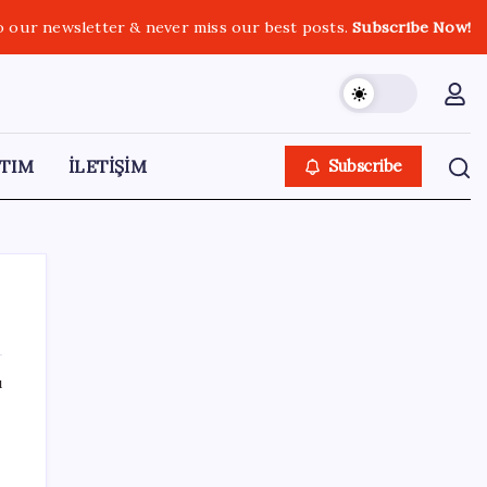
o our newsletter & never miss our best posts.
Subscribe Now!
TIM
İLETİŞİM
Subscribe
ı
SON YAZILAR
Piyasaların merakla beklediği veri açıklandı:
Altın ve gümüş fiyatları uçuşa geçti