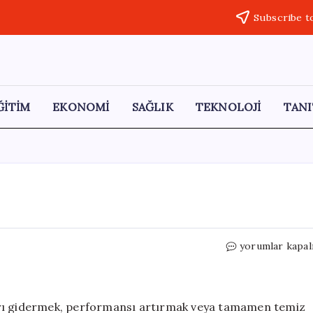
Subscribe t
ĞİTİM
EKONOMİ
SAĞLIK
TEKNOLOJİ
TANI
Bilgisayara
yorumlar kapal
Format
Nasıl
Atılır?
için
arı gidermek, performansı artırmak veya tamamen temiz