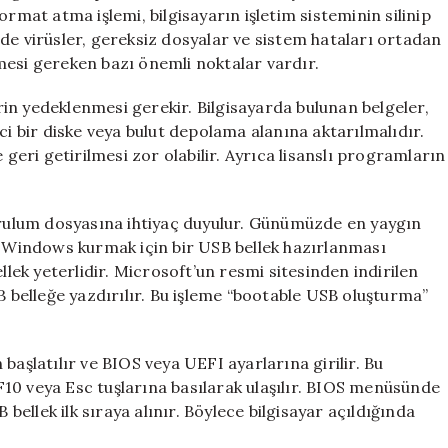
ormat atma işlemi, bilgisayarın işletim sisteminin silinip
de virüsler, gereksiz dosyalar ve sistem hataları ortadan
mesi gereken bazı önemli noktalar vardır.
in yedeklenmesi gerekir. Bilgisayarda bulunan belgeler,
ci bir diske veya bulut depolama alanına aktarılmalıdır.
 geri getirilmesi zor olabilir. Ayrıca lisanslı programların
kurulum dosyasına ihtiyaç duyulur. Günümüzde en yaygın
r. Windows kurmak için bir USB bellek hazırlanması
llek yeterlidir. Microsoft’un resmi sitesinden indirilen
belleğe yazdırılır. Bu işleme “bootable USB oluşturma”
başlatılır ve BIOS veya UEFI ayarlarına girilir. Bu
, F10 veya Esc tuşlarına basılarak ulaşılır. BIOS menüsünde
 bellek ilk sıraya alınır. Böylece bilgisayar açıldığında