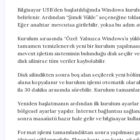
Bilgisayar USB’den başlatıldığında Windows kurulum 
belirlenir. Ardından “Şimdi Yükle” seçeneğine tıkla
Eğer anahtar mevcutsa girilebilir, yoksa bu adım a
Kurulum sırasında “Özel: Yalnızca Windows’u yükle 
tamamen temizlenerek yeni bir kurulum yapılmasını
mevcut işletim sisteminin bulunduğu disk seçilir ve 
disk silinirse tüm veriler kaybolabilir.
Disk silindikten sonra boş alan seçilerek yeni bölü
alana kopyalanır ve kurulum işlemi otomatik olarak
ila 30 dakika arasında sürebilir. Kurulum tamamlan
Yeniden başlatmanın ardından ilk kurulum ayarları y
bölgesel ayarlar yapılır. İnternet bağlantısı sağla
sonra masaüstü hazır hale gelir ve bilgisayar kullan
Format işlemi tamamlandıktan sonra yapılması ger
(driver) yüklenmelidir. Ekran kartı, ses kartı, ağ 