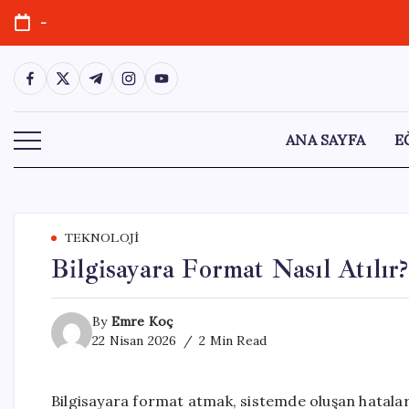
Skip
-
to
content
https://www.facebook.com/
https://twitter.com/
https://t.me/
https://www.instagram.com/
https://youtube.com/
ANA SAYFA
E
TEKNOLOJI
Bilgisayara Format Nasıl Atılır?
By
Emre Koç
22 Nisan 2026
2 Min Read
Bilgisayara format atmak, sistemde oluşan hatal