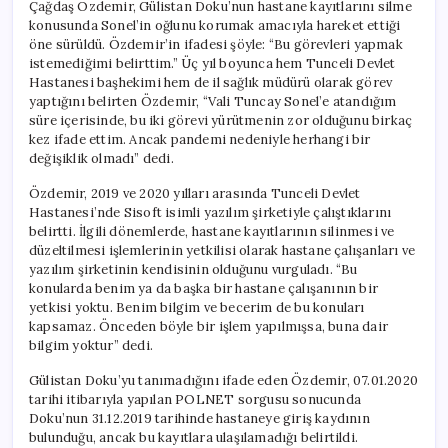
Çağdaş Özdemir, Gülistan Doku’nun hastane kayıtlarını silme
konusunda Sonel’in oğlunu korumak amacıyla hareket ettiği
öne sürüldü. Özdemir’in ifadesi şöyle: “Bu görevleri yapmak
istemediğimi belirttim.” Üç yıl boyunca hem Tunceli Devlet
Hastanesi başhekimi hem de il sağlık müdürü olarak görev
yaptığını belirten Özdemir, “Vali Tuncay Sonel’e atandığım
süre içerisinde, bu iki görevi yürütmenin zor olduğunu birkaç
kez ifade ettim. Ancak pandemi nedeniyle herhangi bir
değişiklik olmadı” dedi.
Özdemir, 2019 ve 2020 yılları arasında Tunceli Devlet
Hastanesi’nde Sisoft isimli yazılım şirketiyle çalıştıklarını
belirtti. İlgili dönemlerde, hastane kayıtlarının silinmesi ve
düzeltilmesi işlemlerinin yetkilisi olarak hastane çalışanları ve
yazılım şirketinin kendisinin olduğunu vurguladı. “Bu
konularda benim ya da başka bir hastane çalışanının bir
yetkisi yoktu. Benim bilgim ve becerim de bu konuları
kapsamaz. Önceden böyle bir işlem yapılmışsa, buna dair
bilgim yoktur” dedi.
Gülistan Doku’yu tanımadığını ifade eden Özdemir, 07.01.2020
tarihi itibarıyla yapılan POLNET sorgusu sonucunda
Doku’nun 31.12.2019 tarihinde hastaneye giriş kaydının
bulunduğu, ancak bu kayıtlara ulaşılamadığı belirtildi.