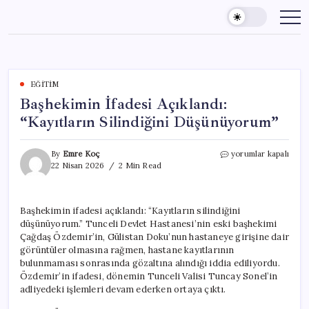
Skip
to
content
EĞITIM
Başhekimin İfadesi Açıklandı:
“Kayıtların Silindiğini Düşünüyorum”
Başhekimin
By
Emre Koç
yorumlar kapalı
İfadesi
22 Nisan 2026
2 Min Read
Açıklandı:
“Kayıtların
Silindiğini
Başhekimin ifadesi açıklandı: “Kayıtların silindiğini
Düşünüyorum”
düşünüyorum.” Tunceli Devlet Hastanesi’nin eski başhekimi
için
Çağdaş Özdemir’in, Gülistan Doku’nun hastaneye girişine dair
görüntüler olmasına rağmen, hastane kayıtlarının
bulunmaması sonrasında gözaltına alındığı iddia ediliyordu.
Özdemir’in ifadesi, dönemin Tunceli Valisi Tuncay Sonel’in
adliyedeki işlemleri devam ederken ortaya çıktı.