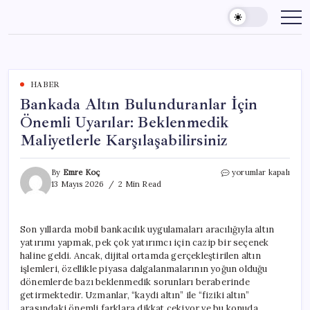
Skip
to
content
HABER
Bankada Altın Bulunduranlar İçin
Önemli Uyarılar: Beklenmedik
Maliyetlerle Karşılaşabilirsiniz
Bankada
By
Emre Koç
yorumlar kapalı
Altın
13 Mayıs 2026
2 Min Read
Bulunduranlar
İçin
Önemli
Son yıllarda mobil bankacılık uygulamaları aracılığıyla altın
Uyarılar:
yatırımı yapmak, pek çok yatırımcı için cazip bir seçenek
Beklenmedik
Maliyetlerle
haline geldi. Ancak, dijital ortamda gerçekleştirilen altın
Karşılaşabilirsiniz
işlemleri, özellikle piyasa dalgalanmalarının yoğun olduğu
için
dönemlerde bazı beklenmedik sorunları beraberinde
getirmektedir. Uzmanlar, “kaydi altın” ile “fiziki altın”
arasındaki önemli farklara dikkat çekiyor ve bu konuda