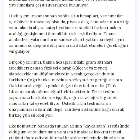
yatırımcılara çeşitli uyarılarda bulunuyor.
Hızlı işlem imkanı sunan banka altın hesapları, yatırımcılar
için büyük bir avantaj olsa da, piyasa dalgalanmalarının arttığı
zamanlarda alış ve satış fiyatları arasındaki farkın (makas
aralığı) genişlemesi önemli bir risk teşkil ediyor. Finans
analistleri, yatırımcıların sadece altın fiyatlarına değil, aynı
zamanda sözleşme detaylarına da dikkat etmeleri gerektiğini
vurguluyor.
Birçok yatırımcı, banka hesaplarındaki gram altınları
istedikleri zaman fiziksel olarak (külçe veya ziynet)
alabileceklerini düşünmektedir. Ancak gerçekte durum
farklıdır: Çoğu banka, mevduat sözleşmeleri gereği, altının
fiziki olarak değil, o günkü değeri üzerinden nakit (Türk
Lirası) olarak ödeneceğini belirtmektedir. Fiziki teslimat
yapan bazı bankalar ise işçilik, sigorta ve lojistik gibi ek
masraflar talep edebiliyor. Üstelik, altın teslimatının
onaylanması bile anlık değil, randevu sistemine bağlı olarak
birkaç gün sürebiliyor.
Ekonomistler, bankada tutulan altının “kaydi altın” statüsünde
olduğunu ve bu durumun yalnızca bir alacak hakkını temsil
ettiğini ifade ediyor. Küresel kriz dönemlerinde dijital altını