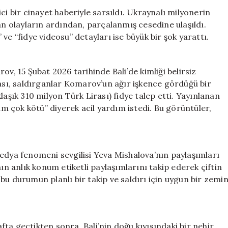
Cinayeti:
ci bir cinayet haberiyle sarsıldı. Ukraynalı milyonerin
Parçalanmış
 olayların ardından, parçalanmış cesedine ulaşıldı.
Cesedi
ve “fidye videosu” detayları ise büyük bir şok yarattı.
Bulundu
için
ov, 15 Şubat 2026 tarihinde Bali’de kimliği belirsiz
rası, saldırganlar Komarov’un ağır işkence gördüğü bir
laşık 310 milyon Türk Lirası) fidye talep etti. Yayınlanan
 çok kötü” diyerek acil yardım istedi. Bu görüntüler,
ya fenomeni sevgilisi Yeva Mishalova’nın paylaşımları
ın anlık konum etiketli paylaşımlarını takip ederek çiftin
bu durumun planlı bir takip ve saldırı için uygun bir zemi
ta geçtikten sonra, Bali’nin doğu kıyısındaki bir nehir