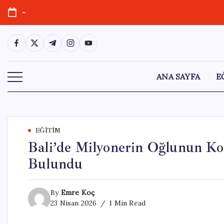
Skip
-
to
content
https://www.facebook.com/
https://twitter.com/
https://t.me/
https://www.instagram.com/
https://youtube.com/
ANA SAYFA
E
EĞITIM
Bali’de Milyonerin Oğlunun Ko
Bulundu
By
Emre Koç
23 Nisan 2026
1 Min Read