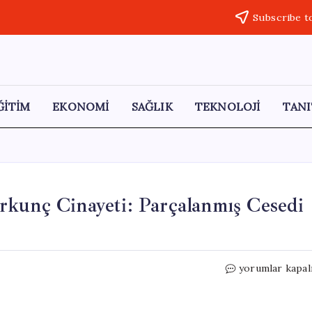
Subscribe t
ĞİTİM
EKONOMİ
SAĞLIK
TEKNOLOJİ
TANI
rkunç Cinayeti: Parçalanmış Cesedi
Bali’de
yorumlar kapal
Milyonerin
Oğlunun
Korkunç