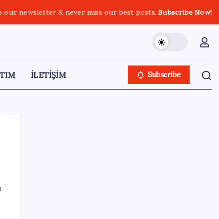
o our newsletter & never miss our best posts.
Subscribe Now!
TIM
İLETİŞİM
Subscribe
SON YAZILAR
ı
2026 YKS tercihleri ne zaman bitiyor, kaç
gün kaldı? YKS tercih (yerleştirme)