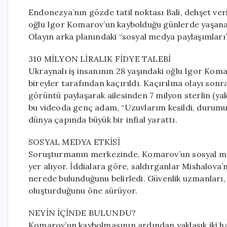
Endonezya’nın gözde tatil noktası Bali, dehşet veri
oğlu Igor Komarov’un kaybolduğu günlerde yaşanan
Olayın arka planındaki “sosyal medya paylaşımları” 
310 MİLYON LİRALIK FİDYE TALEBİ
Ukraynalı iş insanının 28 yaşındaki oğlu Igor Komar
bireyler tarafından kaçırıldı. Kaçırılma olayı son
görüntü paylaşarak ailesinden 7 milyon sterlin (yak
bu videoda genç adam, “Uzuvlarım kesildi, durumum
dünya çapında büyük bir infial yarattı.
SOSYAL MEDYA ETKİSİ
Soruşturmanın merkezinde, Komarov’un sosyal med
yer alıyor. İddialara göre, saldırganlar Mishalova’n
nerede bulunduğunu belirledi. Güvenlik uzmanları, 
oluşturduğunu öne sürüyor.
NEYİN İÇİNDE BULUNDU?
Komarov’un kaybolmasının ardından yaklaşık iki haf