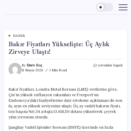
Skip
to
content
HABER
Bakır Fiyatları Yükselişte: Üç Aylık
Zirveye Ulaştı!
Bakır
By
Emre Koç
yorumlar kapalı
Fiyatları
11 Mayıs 2026
1 Min Read
Yükselişte:
Üç
Aylık
Bakır fiyatları, Londra Metal Borsası (LME) verilerine göre,
Zirveye
Çin’in yüksek enflasyon rakamları ve Freeport’un
Ulaştı!
için
Endonezya’daki faaliyetlerine dair erteleme açıklaması ile son
üç ayın en yüksek seviyesine ulaştı. Üç ay vadeli bakırın fiyatı,
ton başına %0,34 artışla 13.618,50 dolara yükselerek çeyrek
yılın zirvesine oturdu.
Şanghay Vadeli İşlemler Borsası (SHFE) üzerinde en fazla