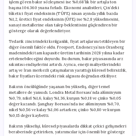
işlem gören bakır sözleşmesi ise %0,68’lik bir artışla ton
başına 104.360 yuana fırladı. Ekonomi analistleri, Çin’deki
tüketici fiyat endeksinin (TÜFE) nisan ayında yıllık bazda
%1,2, üretici fiyat endeksinin (ÜFE) ise %2,8 yükselmesini,
sanayi metallerine olan talep beklentisini güçlendiren bir
gösterge olarak değerlendiriyor.
Tedarik zincirindeki kırılganlık, fiyat artışlarını tetikleyen bir
diğer önemli faktör oldu. Freeport, Endonezya’nın Grasberg
madenindeki tam kapasite üretim tarihinin 2028 yılına kadar
ertelenebileceğini duyurdu. Bu durum, bakır piyasasında arz
sıkıntısı endişelerini artırdı. Ayrıca, enerji maliyetlerindeki
artış ve İran merkezli çatışmaların yarattığı küresel belirsizlik,
bakır fiyatları üzerindeki risk algısını doğrudan etkiliyor.
Bakırın öncülüğünde yaşanan bu yükseliş, diğer temel
metallere de yansıdı. Londra Metal Borsası’nda alüminyum
%0,79, nikel %1,6, kalay %1,36, kurşun %0,18 ve çinko %0,05
değer kazandı. Şanghay Borsası’nda ise alüminyum %0,70,
nikel %0,56 ve kalay %1,06 artarken; çinko %0,80 ve kurşun
%0,15 değer kaybetti.
Bakırın yükselişi, küresel piyasalarda dikkat çekici gelişmeleri
beraberinde getirirken, yatırımcılar için önemli bir gösterge