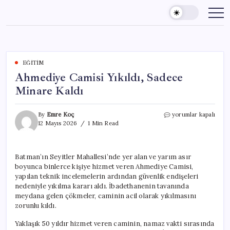
Skip
to
content
EĞITIM
Ahmediye Camisi Yıkıldı, Sadece
Minare Kaldı
Ahmediye
By
Emre Koç
yorumlar kapalı
Camisi
12 Mayıs 2026
1 Min Read
Yıkıldı,
Sadece
Minare
Batman’ın Seyitler Mahallesi’nde yer alan ve yarım asır
Kaldı
boyunca binlerce kişiye hizmet veren Ahmediye Camisi,
için
yapılan teknik incelemelerin ardından güvenlik endişeleri
nedeniyle yıkılma kararı aldı. İbadethanenin tavanında
meydana gelen çökmeler, caminin acil olarak yıkılmasını
zorunlu kıldı.
Yaklaşık 50 yıldır hizmet veren caminin, namaz vakti sırasında