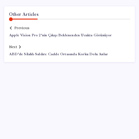
Other Articles
Previous
Apple Vision Pro 2’nin Çıkışı Beklenenden Uzakta Görünüyor
Next
ABD’de Silahlı Saldırı: Cadde Ortasında Korku Dolu Anlar
SON YAZILAR
2026 YKS tercihleri ne zaman bitiyor, kaç gün kaldı?