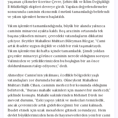
yaşanan çökmeler üzerine Çevre, Şehircilik ve İklim Değişikliği
İl Müdürlüğü ekipleri devreye girdi. Yapılan değerlendirmeler
sonucunda caminin ekonomik ömrünü tamamladığı belirlendi
ve yıkım işlemleri hemen başlatıldı.
Yıkım işlemleri tamamlandığında, büyük bir alanda yalnızca
caminin minaresi ayakta kaldı. Boş arazinin ortasında tek
başına yükselen minare, çevredeki vatandaşların dikkatini
çekiyor. Seyitler Mahallesi Muhtarı Süleyman Rüzgar, “Cami
artık ibadete uygun değildi ve ciddi bir risk taşımaktaydı.
Yıkım işlemlerini iki hafta içinde tamamladık. Şimdi yoldan
geçenler minareyi görünce caminin nerede olduğunu soruyor.
Valimizden ve yetkililerimizden bu boşluğun bir an önce
doldurulmasını talep ediyoruz,” dedi.
Ahmediye Camisi’nin yıkılması, özellikle bölgedeki yaşlı
vatandaşları zor durumda bıraktı. Güneykent Mahallesi
Muhtarı Salih Cihan, caminin merkezi bir konumda olduğunu
belirterek, “Burası mahalle sakinleri için manevi bir merkezdi,”
şeklinde konuştu. Mahalle sakinlerinden Mehmet Direk ise
mevcut durumu, “Eski yapıyı yıktık ve molozları temizledik,
ancak çevremizde artık gidebileceğimiz bir cami kalmadı.
İbadet etmek için uzak mesafelere gitmek zorundayız. Hem
devlet büyüklerimizden hem de hayırseverlerden yeni bir cami