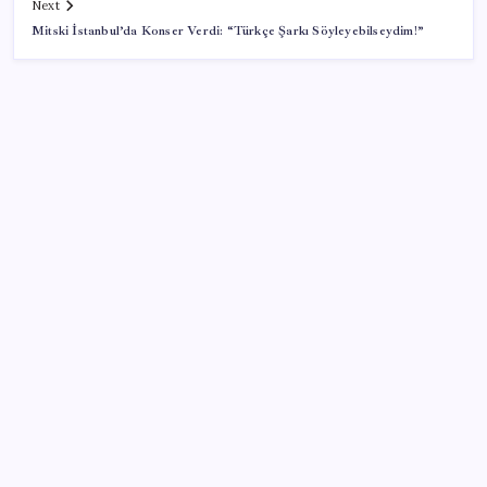
Next
Mitski İstanbul’da Konser Verdi: “Türkçe Şarkı Söyleyebilseydim!”
SON YAZILAR
Piyasaların merakla beklediği veri açıklandı: Altın ve
gümüş fiyatları uçuşa geçti
Beklenen veri geldi: Altın uçuşa geçti
UBS Baş Yatırım Sorumlusu’ndan altın tahmini:
Fiyatlardaki düşüşler alım fırsatı yaratıyor
Butlan yönetiminden dikkat çeken ‘transfer’ yorumu: