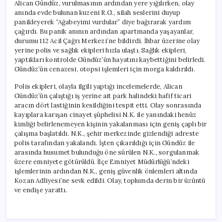
Alican Gündüz, vurulmasının ardından yere yığılırken, olay
anında evde bulunan kuzeni R.G., silah seslerini duyup
panikleyerek “Ağabeyimi vurdular” diye bağırarak yardım
çağırdı. Bu panik anının ardından apartmanda yaşayanlar,
durumu 112 Acil Çağrı Merkezi’ne bildirdi. İhbar üzerine olay
yerine polis ve sağlık ekipleri hızla ulaştı. Sağlık ekipleri,
yaptıkları kontrolde Gündüz’ün hayatını kaybettiğini belirledi.
Gündüz’ün cenazesi, otopsi işlemleri için morga kaldırıldı.
Polis ekipleri, olayla ilgili yaptığı incelemelerde, Alican
Gündüz’ün çalıştığı iş yerine ait park halindeki hafif ticari
aracın dört lastiğinin kesildiğini tespit etti. Olay sonrasında
kayıplara karışan cinayet şüphelisi N.K. ile yanındaki henüz
kimliği belirlenemeyen kişinin yakalanması için geniş çaplı bir
çalışma başlatıldı. N.K., şehir merkezinde gizlendiği adreste
polis tarafından yakalandı. İşten çıkarıldığı için Gündüz ile
arasında husumet bulunduğu öne sürülen N.K., sorgulanmak
üzere emniyete götürüldü. İlçe Emniyet Müdürlüğü’ndeki
işlemlerinin ardından N.K., geniş güvenlik önlemleri altında
Kozan Adliyesi’ne sevk edildi. Olay, toplumda derin bir üzüntü
ve endişe yarattı.