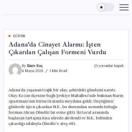
Skip
to
content
EĞITIM
Adana’da Cinayet Alarmı: İşten
Çıkarılan Çalışan Formeni Vurdu
Adana’da
By
Emre Koç
yorumlar kapalı
Cinayet
4 Mayıs 2026
1 Min Read
Alarmı:
İşten
Çıkarılan
Adana’da yaşanan trajik bir olay, şehirdeki gündemi sarstı.
Çalışan
Olay, Kozan ilçesine bağlı Şevkiye Mahallesi’nde bulunan Narin
Formeni
Vurdu
Apartmanı’nın birinci katında meydana geldi. Geçtiğimiz
için
günlerde işten çıkarılan N.K., bu durumdan sorumlu tuttuğu
forman Alican Gündüz’ün evine gitti. İki taraf arasında
başlayan tartışma kısa sürede alevlendi ve N.K., belinden
çıkardığı silahıyla Gündüz’e ateş etti.