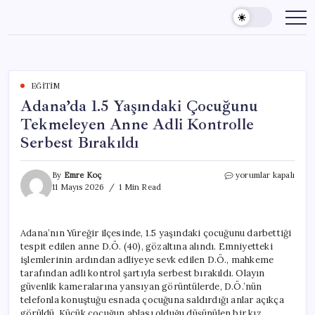
Skip
to
content
EĞITIM
Adana’da 1.5 Yaşındaki Çocuğunu
Tekmeleyen Anne Adli Kontrolle
Serbest Bırakıldı
Adana’da
By
Emre Koç
yorumlar kapalı
1.5
11 Mayıs 2026
1 Min Read
Yaşındaki
Çocuğunu
Tekmeleyen
Adana’nın Yüreğir ilçesinde, 1.5 yaşındaki çocuğunu darbettiği
Anne
tespit edilen anne D.Ö. (40), gözaltına alındı. Emniyetteki
Adli
Kontrolle
işlemlerinin ardından adliyeye sevk edilen D.Ö., mahkeme
Serbest
tarafından adli kontrol şartıyla serbest bırakıldı. Olayın
Bırakıldı
güvenlik kameralarına yansıyan görüntülerde, D.Ö.’nün
için
telefonla konuştuğu esnada çocuğuna saldırdığı anlar açıkça
görüldü. Küçük çocuğun ablası olduğu düşünülen bir kız