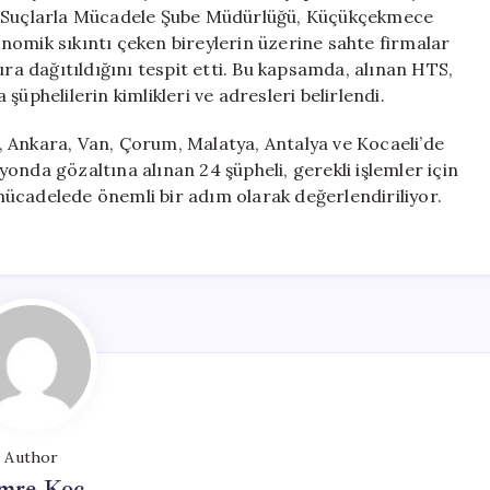
24
li Suçlarla Mücadele Şube Müdürlüğü, Küçükçekmece
Şüpheli
nomik sıkıntı çeken bireylerin üzerine sahte firmalar
Gözaltında
ura dağıtıldığını tespit etti. Bu kapsamda, alınan HTS,
için
üphelilerin kimlikleri ve adresleri belirlendi.
 Ankara, Van, Çorum, Malatya, Antalya ve Kocaeli’de
onda gözaltına alınan 24 şüpheli, gerekli işlemler için
ücadelede önemli bir adım olarak değerlendiriliyor.
Author
mre Koç