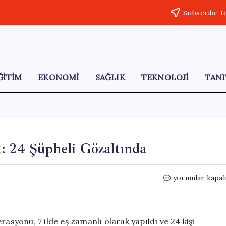
Subscribe t
ĞİTİM
EKONOMİ
SAĞLIK
TEKNOLOJİ
TANI
: 24 Şüpheli Gözaltında
7
yorumlar kapal
İlde
Sahte
Fatura
Operasyonu:
rasyonu, 7 ilde eş zamanlı olarak yapıldı ve 24 kişi