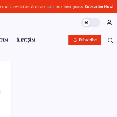
o our newsletter & never miss our best posts.
Subscribe Now!
TIM
İLETİŞİM
Subscribe
ı
SON YAZILAR
Piyasaların merakla beklediği veri açıklandı:
Altın ve gümüş fiyatları uçuşa geçti