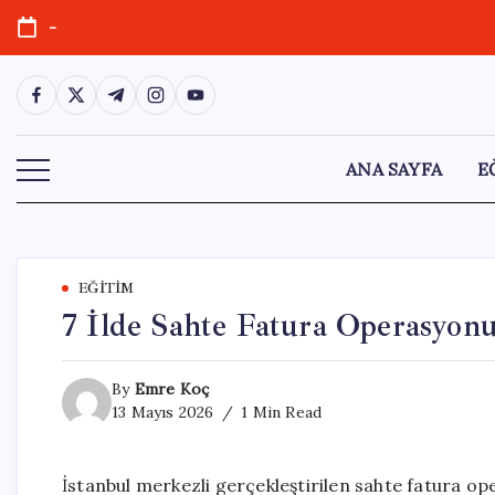
Skip
-
to
content
https://www.facebook.com/
https://twitter.com/
https://t.me/
https://www.instagram.com/
https://youtube.com/
ANA SAYFA
E
EĞITIM
7 İlde Sahte Fatura Operasyonu
By
Emre Koç
13 Mayıs 2026
1 Min Read
İstanbul merkezli gerçekleştirilen sahte fatura ope