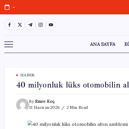
Skip
-
to
content
https://www.facebook.com/
https://twitter.com/
https://t.me/
https://www.instagram.com/
https://youtube.com/
ANA SAYFA
E
HABER
40 milyonluk lüks otomobilin al
By
Emre Koç
11 Haziran 2026
2 Min Read