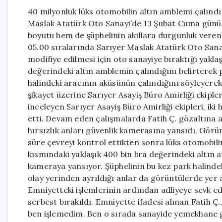
40 milyonluk lüks otomobilin altın amblemi çalınd
Maslak Atatürk Oto Sanayi’de 13 Şubat Cuma günü s
boyutu hem de şüphelinin akıllara durgunluk veren
05.00 sıralarında Sarıyer Maslak Atatürk Oto Sana
modifiye edilmesi için oto sanayiye bıraktığı yaklaş
değerindeki altın amblemin çalındığını belirterek 
halindeki aracının aküsünün çalındığını söyleyere
şikayet üzerine Sarıyer Asayiş Büro Amirliği ekiple
inceleyen Sarıyer Asayiş Büro Amirliği ekipleri, iki h
etti. Devam eden çalışmalarda Fatih Ç. gözaltın
hırsızlık anları güvenlik kamerasına yansıdı. Görün
süre çevreyi kontrol ettikten sonra lüks otomobili
kısmındaki yaklaşık 400 bin lira değerindeki altın
kameraya yansıyor. Şüphelinin bu kez park halindek
olay yerinden ayrıldığı anlar da görüntülerde y
Emniyetteki işlemlerinin ardından adliyeye sevk edi
serbest bırakıldı. Emniyette ifadesi alınan Fatih Ç.
ben işlemedim. Ben o sırada sanayide yemekhane gib