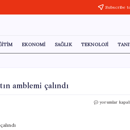
Subscribe t
ĞİTİM
EKONOMİ
SAĞLIK
TEKNOLOJİ
TANI
tın amblemi çalındı
40
yorumlar kapal
milyonluk
lüks
otomobilin
altın