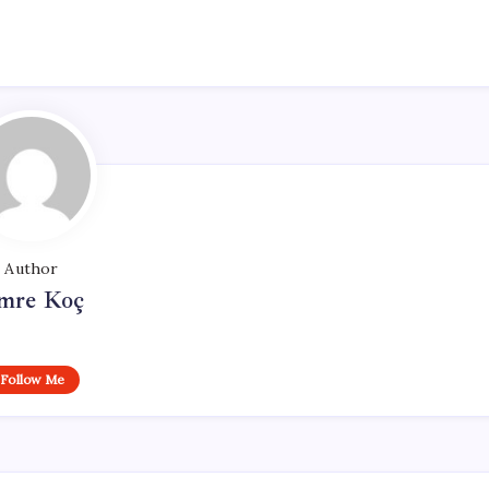
Author
mre Koç
Follow Me