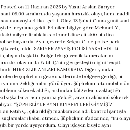
amblemi
ı Posted on 11 Haziran 2026 by Yusuf Arslan Sarıyer
çalındı
aat 05.00 sıralarında yaşanan hırsızlık olayı, hem maddi
için
 savunmasıyla dikkat çekti. Olay, 13 Şubat Cuma günü saat
yi’de meydana geldi. Edinilen bilgiye göre Mehmet Y.,
ık 40 milyon liralık lüks otomobiline ait 400 bin lira
polise başvurdu. Aynı çevrede Selçuk C. de polise park
k şikayetçi oldu. SARIYER ASAYİŞ POLİSİ YAKALADI İki
ri çalışma başlattı. Bölgedeki güvenlik kameralarını
ırsızlık olayını da Fatih Ç.’nin gerçekleştirdiğini tespit
a alındı. HIRSIZLIK ANLARI KAMERADA Diğer yandan
tülerde şüphelinin gece saatlerinde bölgeye geldiği, bir
n yanına geldiği anlar görülüyor. Şüphelinin otomobilin ön
 amblemi sökerek aldığı, ardından bölgeden uzaklaştığı
i başka bir aracın yanına geldiği, aracın aküsünü sökerek
er alıyor. “ŞÜPHELİYLE AYNI KIYAFETLERİ GİYMİŞİZ”
len Fatih Ç., çıkarıldığı mahkemece adli kontrol şartıyla
, suçlamaları kabul etmedi. Şüphelinin ifadesinde, “Bu olay
i bir yerde uyuyordum. Olayı işleyen kişiyle aynı