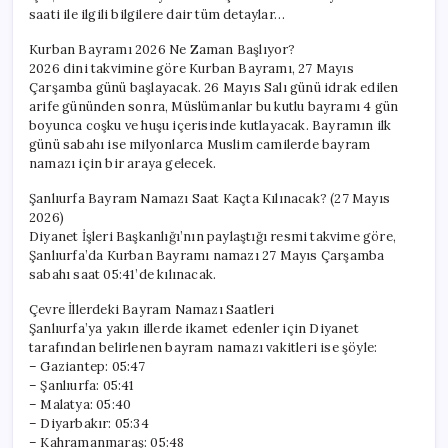
saati ile ilgili bilgilere dair tüm detaylar…
Kurban Bayramı 2026 Ne Zaman Başlıyor?
2026 dini takvimine göre Kurban Bayramı, 27 Mayıs
Çarşamba günü başlayacak. 26 Mayıs Salı günü idrak edilen
arife gününden sonra, Müslümanlar bu kutlu bayramı 4 gün
boyunca coşku ve huşu içerisinde kutlayacak. Bayramın ilk
günü sabahı ise milyonlarca Muslim camilerde bayram
namazı için bir araya gelecek.
Şanlıurfa Bayram Namazı Saat Kaçta Kılınacak? (27 Mayıs
2026)
Diyanet İşleri Başkanlığı’nın paylaştığı resmi takvime göre,
Şanlıurfa’da Kurban Bayramı namazı 27 Mayıs Çarşamba
sabahı saat 05:41’de kılınacak.
Çevre İllerdeki Bayram Namazı Saatleri
Şanlıurfa’ya yakın illerde ikamet edenler için Diyanet
tarafından belirlenen bayram namazı vakitleri ise şöyle:
– Gaziantep: 05:47
– Şanlıurfa: 05:41
– Malatya: 05:40
– Diyarbakır: 05:34
– Kahramanmaraş: 05:48