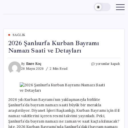
Skip
to
content
SAĞLIK
2026 Şanlıurfa Kurban Bayramı
Namazı Saati ve Detayları
2026
By
Emre Koç
yorumlar kapalı
Şanlıurfa
26 Mayıs 2026
2 Min Read
Kurban
Bayramı
Namazı
Saati
ve
Detayları
2026 yılı Kurban Bayramı’nın yaklaşmasıyla birlikte
için
Şanlıurfa’da bayram namazı saati büyük bir merakla
araştırılıyor. Diyanet İşleri Başkanlığı, Kurban Bayramı için il il
namaz vakitlerini içeren resmi takvimi yayınladı. Peki,
Şanlıurfa’da bayram namazı ne zaman ve saat kaçta kılınacak?
İşte, 2026 Kurban Bayramı’nda Şanlıurfa’daki bayram namazı