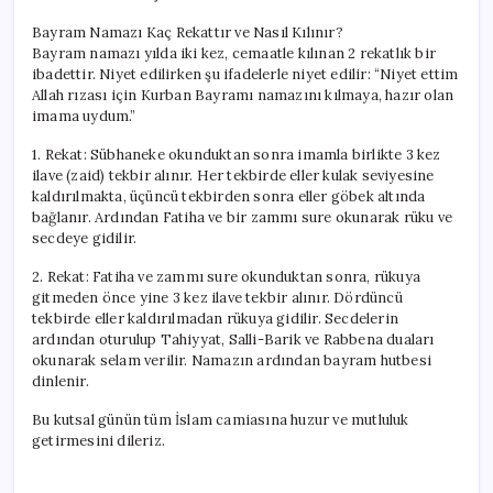
Bayram Namazı Kaç Rekattır ve Nasıl Kılınır?
Bayram namazı yılda iki kez, cemaatle kılınan 2 rekatlık bir
ibadettir. Niyet edilirken şu ifadelerle niyet edilir: “Niyet ettim
Allah rızası için Kurban Bayramı namazını kılmaya, hazır olan
imama uydum.”
1. Rekat: Sübhaneke okunduktan sonra imamla birlikte 3 kez
ilave (zaid) tekbir alınır. Her tekbirde eller kulak seviyesine
kaldırılmakta, üçüncü tekbirden sonra eller göbek altında
bağlanır. Ardından Fatiha ve bir zammı sure okunarak rüku ve
secdeye gidilir.
2. Rekat: Fatiha ve zammı sure okunduktan sonra, rükuya
gitmeden önce yine 3 kez ilave tekbir alınır. Dördüncü
tekbirde eller kaldırılmadan rükuya gidilir. Secdelerin
ardından oturulup Tahiyyat, Salli-Barik ve Rabbena duaları
okunarak selam verilir. Namazın ardından bayram hutbesi
dinlenir.
Bu kutsal günün tüm İslam camiasına huzur ve mutluluk
getirmesini dileriz.