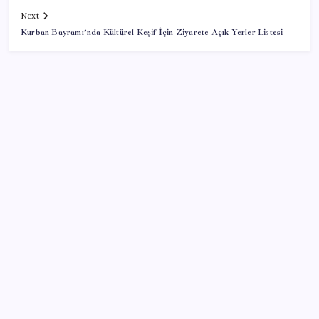
Next
Kurban Bayramı’nda Kültürel Keşif İçin Ziyarete Açık Yerler Listesi
SON YAZILAR
2026 YKS tercihleri ne zaman bitiyor, kaç gün kaldı?
YKS tercih (yerleştirme) sonuçları ne zaman
açıklanacak?
EA Sports FC 27 Ultimate Team Yenilikleri Duyuruldu
Quick Sigorta’nın Halka Arzı Başarıyla Tamamlandı
AKP’de YENİ Parti toplantıları: İşte masadaki